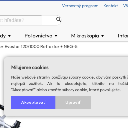
Vernostný program
Kontakt
Vš
ody
Poľovníctvo
Mikroskopia
Inf
▼
▼
▼
r Evostar 120/1000 Refraktor + NEQ-5
SkyWatcher Evos
Milujeme cookies
Výbava: tubusové kruhy, upev
Naše webové stránky používajú súbory cookie, aby vám poskytli 
a 10 mm bárium okuláre
najlepší zážitok. Ak to akceptujete, kliknite na tlačid
SKU: 00881
"Akceptovať" alebo zmeňte súbory cookie, ktoré povoľujete.
Akceptovať
Upraviť