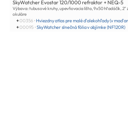
SkyWatcher Evostar 120/1000 refraktor + NEQ-5
Výbava: tubusové kruhy, upevňovacia lišta, 9x50 hľadáčik, 2" 
okuláre
+
00356 •
Hviezdny atlas pre malé ďalekohľady (v maďar
+
00095 •
SkyWatcher slnečná fólia v objímke (NF120R)