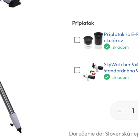
Príplatok
Príplatok za E
okulárov
skladom
SkyWatcher 9x5
štandardného 
skladom
−
1
Doručenie do: Slovenská re