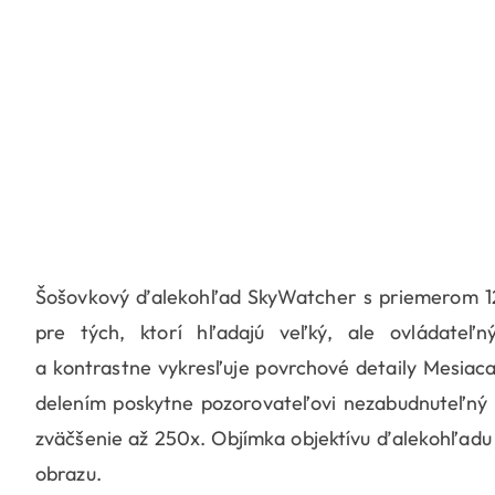
Šošovkový ďalekohľad SkyWatcher s priemerom 
pre tých, ktorí hľadajú veľký, ale ovládateľn
a kontrastne vykresľuje povrchové detaily Mesiaca
delením poskytne pozorovateľovi nezabudnuteľný 
zväčšenie až 250x. Objímka objektívu ďalekohľadu j
obrazu.