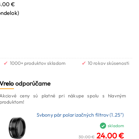
8.00 €
ondelok)
✔
✔
1000+ produktov skladom
10 rokov skúsenosti
Vrelo
odporúčame
Akciové ceny sú platné pri nákupe spolu s hlavným
produktom!
Svbony pár polarizačných filtrov (1.25")
skladom
24.00 €
30.00 €