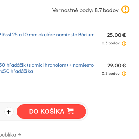
Vernostné body: 8.7 bodov
-Plössl 25 a 10 mm okuláre namiesto Bárium
25.00 €
0.3 bodov
0 hľadáčik (s amici hranolom) + namiesto
29.00 €
9x50 hľadáčika
0.3 bodov
+
DO KOŠÍKA
publika
→