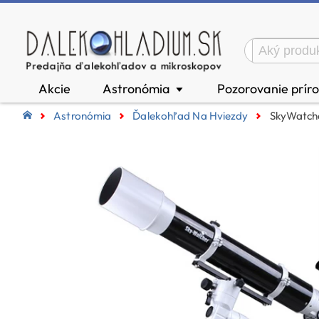
Akcie
Astronómia
Pozorovanie prír
▼
Astronómia
Ďalekohľad Na Hviezdy
SkyWatche