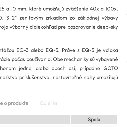
25 a 10 mm, ktoré umožňujú zväčšenie 40x a 100x,
. S 2" zenitovým zrkadlom zo základnej výbavy
stroja výborný ďalekohľad pre pozorovanie deep-sky
ontážou EQ-3 alebo EQ-5. Práve s EQ-5 je vďaka
rácie počas používania. Obe mechaniky sú vybavené
honom jednej alebo oboch osí, prípadne GOTO
nožstvo príslušenstva, nastaviteľné nohy umožňujú
e o produkte
Galéria
Spolu