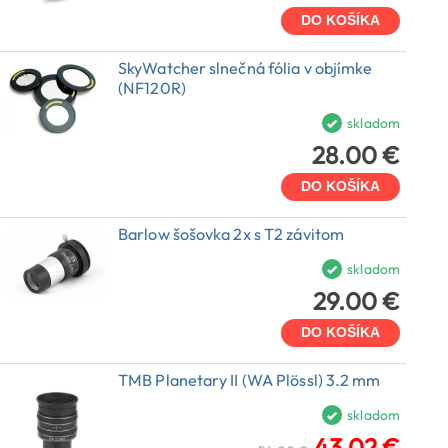
DO KOŠÍKA
SkyWatcher slnečná fólia v objímke
(NF120R)
skladom
28.00 €
DO KOŠÍKA
Barlow šošovka 2x s T2 závitom
skladom
29.00 €
DO KOŠÍKA
TMB Planetary II (WA Plössl) 3.2 mm
skladom
43.02 €