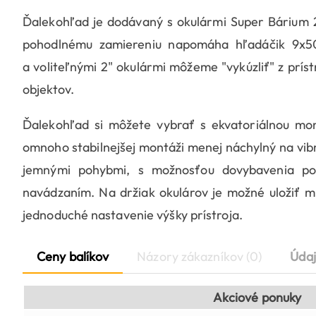
Ďalekohľad je dodávaný s okulármi Super Bárium 
pohodlnému zamiereniu napomáha hľadáčik 9x50
a voliteľnými 2" okulármi môžeme "vykúzliť" z prí
objektov.
Ďalekohľad si môžete vybrať s ekvatoriálnou m
omnoho stabilnejšej montáži menej náchylný na vib
jemnými pohybmi, s možnosťou dovybavenia po
navádzaním. Na držiak okulárov je možné uložiť m
jednoduché nastavenie výšky prístroja.
Ceny balíkov
Názory zákazníkov (0)
Údaj
Akciové ponuky