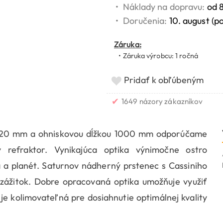
•
Náklady na dopravu:
od 
•
Doručenia:
10. august (p
Záruka:
• Záruka výrobcu: 1 ročná
Pridať k obľúbeným
✔
1649 názory zákazníkov
120 mm a ohniskovou dĺžkou 1000 mm odporúčame
ý refraktor. Vynikajúca optika výnimočne ostro
 a planét. Saturnov nádherný prstenec s Cassiniho
zážitok. Dobre opracovaná optika umožňuje využiť
e kolimovateľná pre dosiahnutie optimálnej kvality