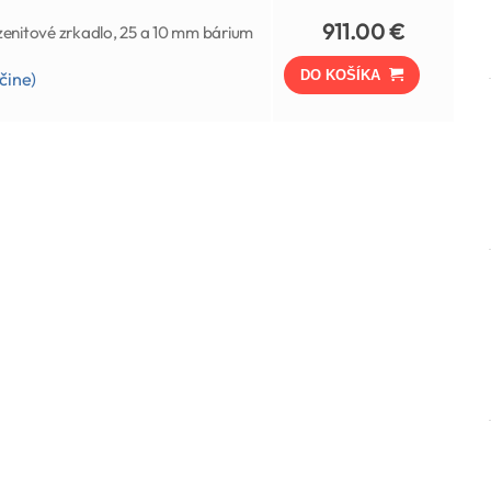
911.00 €
zenitové zrkadlo, 25 a 10 mm bárium
DO KOŠÍKA
čine)