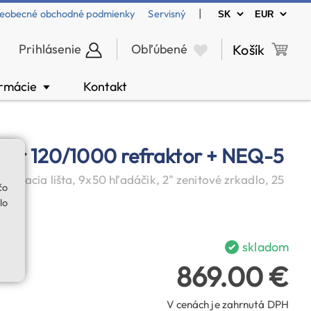
|
eobecné obchodné podmienky
Servisný
Prihlásenie
Obľúbené
Košík
ormácie
Kontakt
▼
tar 120/1000 refraktor + NEQ-5
ňovacia lišta, 9x50 hľadáčik, 2" zenitové zrkadlo, 25
čo
lo
skladom
869.00 €
V cenách je zahrnutá DPH