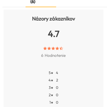
(6)
Názory zákazníkov
4.7
6 Hodnotenie
5
4
★
4
2
★
3
0
★
2
0
★
1
0
★