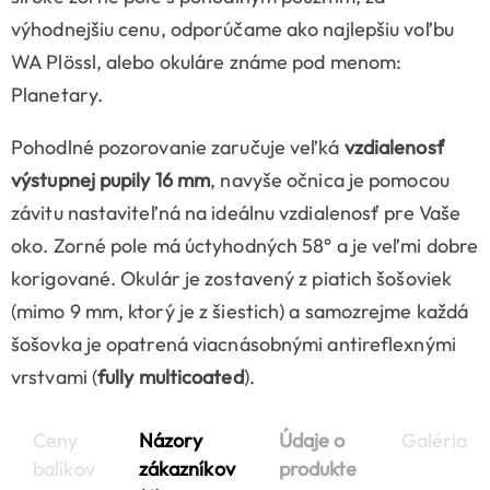
výhodnejšiu cenu, odporúčame ako najlepšiu voľbu
WA Plössl, alebo okuláre známe pod menom:
Planetary.
Pohodlné pozorovanie zaručuje veľká
vzdialenosť
výstupnej pupily 16 mm
, navyše očnica je pomocou
závitu nastaviteľná na ideálnu vzdialenosť pre Vaše
oko. Zorné pole má úctyhodných 58° a je veľmi dobre
korigované. Okulár je zostavený z piatich šošoviek
(mimo 9 mm, ktorý je z šiestich) a samozrejme každá
šošovka je opatrená viacnásobnými antireflexnými
vrstvami (
fully multicoated
).
Ceny
Názory
Údaje o
Galéria
balíkov
zákazníkov
produkte