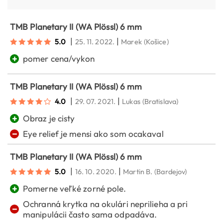
TMB Planetary II (WA Plössl) 6 mm
|
|
5.0
25. 11. 2022.
Marek
(Košice)
+
pomer cena/vykon
TMB Planetary II (WA Plössl) 6 mm
|
|
4.0
29. 07. 2021.
Lukas
(Bratislava)
+
Obraz je cisty
−
Eye relief je mensi ako som ocakaval
TMB Planetary II (WA Plössl) 6 mm
|
|
5.0
16. 10. 2020.
Martin B.
(Bardejov)
+
Pomerne veľké zorné pole.
Ochranná krytka na okulári neprilieha a pri
−
manipulácii často sama odpadáva.