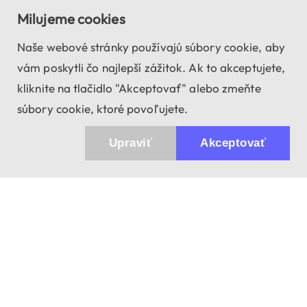
Milujeme cookies
Naše webové stránky používajú súbory cookie, aby
vám poskytli čo najlepší zážitok. Ak to akceptujete,
kliknite na tlačidlo "Akceptovať" alebo zmeňte
súbory cookie, ktoré povoľujete.
Upraviť
Akceptovať
943 01 Štúrovo, Sv. Imricha 33.
T&M Trade sro