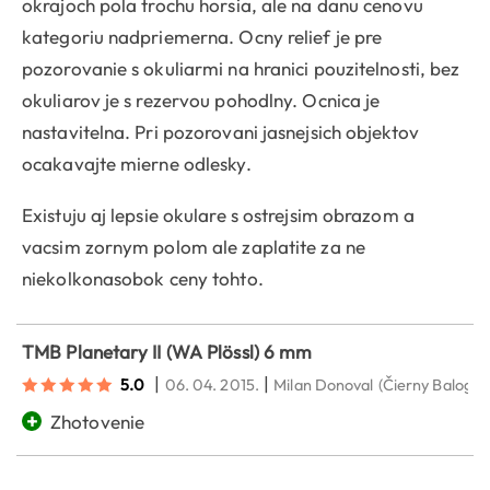
okrajoch pola trochu horsia, ale na danu cenovu
kategoriu nadpriemerna. Ocny relief je pre
pozorovanie s okuliarmi na hranici pouzitelnosti, bez
okuliarov je s rezervou pohodlny. Ocnica je
nastavitelna. Pri pozorovani jasnejsich objektov
ocakavajte mierne odlesky.
Existuju aj lepsie okulare s ostrejsim obrazom a
vacsim zornym polom ale zaplatite za ne
niekolkonasobok ceny tohto.
TMB Planetary II (WA Plössl) 6 mm
|
|
5.0
06. 04. 2015.
Milan Donoval
(Čierny Balog)
+
Zhotovenie