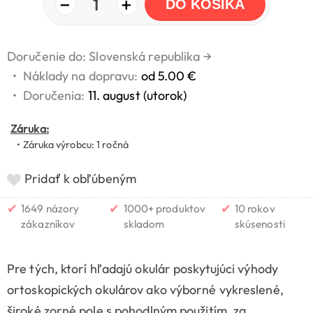
−
+
1
DO KOŠÍKA
Doručenie do: Slovenská republika
→
•
Náklady na dopravu:
od 5.00 €
•
Doručenia:
11. august (utorok)
Záruka:
• Záruka výrobcu: 1 ročná
Pridať k obľúbeným
✔
✔
✔
1649 názory
1000+ produktov
10 rokov
zákazníkov
skladom
skúsenosti
Pre tých, ktorí hľadajú okulár poskytujúci výhody
ortoskopických okulárov ako výborné vykreslené,
široké zorné pole s pohodlným použitím, za