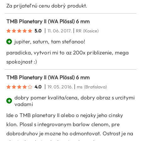
Za prijateľnú cenu dobrý produkt.
TMB Planetary II (WA Plössl) 6 mm
|
|
5.0
11. 06. 2017.
RR
(Kosice)
+
jupiter, saturn, tam stefanoo!
paradicka, vytvori mi to az 200x priblizenie, mega
spokojnost :)
TMB Planetary II (WA Plössl) 6 mm
|
|
4.0
19. 05. 2016.
ms
(Bratislava)
dobry pomer kvalita/cena, dobry obraz s urcitymi
+
vadami
Ide o TMB planetary II alebo o nejaky jeho cinsky
klon. Plossl s integrovanym barlow clenom, pre
dobrodruhov je mozne ho odmontovat. Ostrost je na