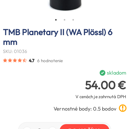
TMB Planetary II (WA Plössl) 6
mm
SKU: 01036
4.7
6 hodnotenie
skladom
54.00 €
V cenách je zahrnutá DPH
Vernostné body: 0.5 bodov