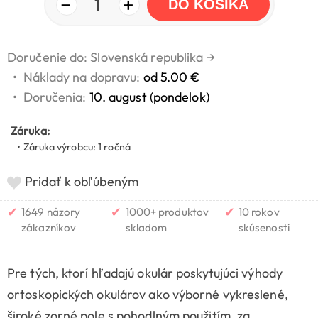
−
+
1
DO KOŠÍKA
Doručenie do: Slovenská republika
→
•
Náklady na dopravu:
od 5.00 €
•
Doručenia:
10. august (pondelok)
Záruka:
• Záruka výrobcu: 1 ročná
Pridať k obľúbeným
✔
✔
✔
1649 názory
1000+ produktov
10 rokov
zákazníkov
skladom
skúsenosti
Pre tých, ktorí hľadajú okulár poskytujúci výhody
ortoskopických okulárov ako výborné vykreslené,
široké zorné pole s pohodlným použitím, za