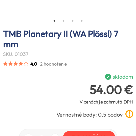
TMB Planetary II (WA Plössl) 7
mm
SKU: 01037
4.0
2 hodnotenie
skladom
54.00 €
V cenách je zahrnutá DPH
Vernostné body: 0.5 bodov