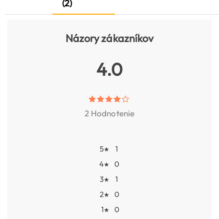
(2)
Názory zákazníkov
4.0
2 Hodnotenie
5
1
★
4
0
★
3
1
★
2
0
★
1
0
★