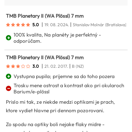
TMB Planetary II (WA Plössl) 7 mm
|
|
5.0
19. 08. 2024.
Stanislav Molnár
(Bratislava)
100% kvalita, Na planéty je perfektný -
+
odporúčam.
TMB Planetary II (WA Plössl) 7 mm
|
|
3.0
21. 02. 2017.
B
(NZ)
+
Vystupna pupila; prijemne sa do toho pozera
Trosku mene ostrost a kontrast ako pri okularoch
−
Barium/e-plössl
Prislo mi tak, ze niekde medzi optikami je prach,
ktore vydiet hlavne pri dennom pozorovani.
Zo spodu na optiky boli nejake flaky midre -