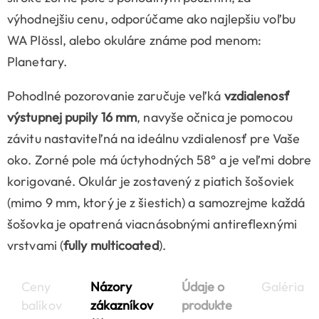
výhodnejšiu cenu, odporúčame ako najlepšiu voľbu
WA Plössl, alebo okuláre známe pod menom:
Planetary.
Pohodlné pozorovanie zaručuje veľká
vzdialenosť
výstupnej pupily 16 mm
, navyše očnica je pomocou
závitu nastaviteľná na ideálnu vzdialenosť pre Vaše
oko. Zorné pole má úctyhodných 58° a je veľmi dobre
korigované. Okulár je zostavený z piatich šošoviek
(mimo 9 mm, ktorý je z šiestich) a samozrejme každá
šošovka je opatrená viacnásobnými antireflexnými
vrstvami (
fully multicoated
).
Ceny
Názory
Údaje o
Galéria
balíkov
zákazníkov
produkte