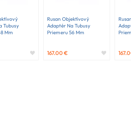
ektívový
Rusan Objektívový
Rusan
a Tubusy
Adaptér Na Tubusy
Adap
48 Mm
Priemeru 56 Mm
Prie
167.00 €
167.