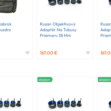
Habrok
Rusan Objektívový
Rusan
Puzdro
Adaptér Na Tubusy
Adap
Priemeru 38 Mm
Prie
167.00 €
167.
skladom
skladom