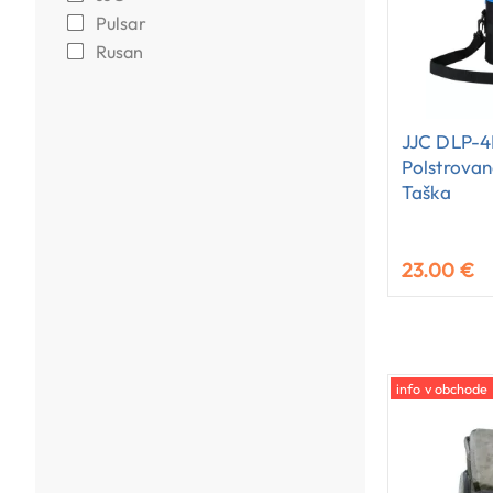
Pulsar
Rusan
JJC DLP-4I
Polstrova
Taška
23.00 €
info v obchode