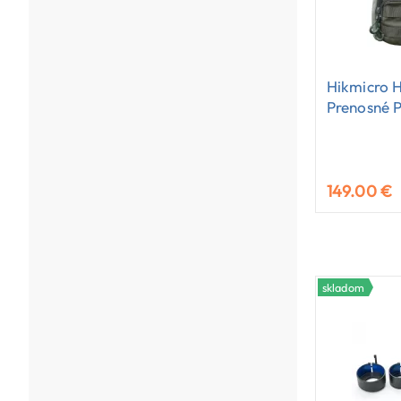
Hikmicro 
Prenosné 
149.00 €
skladom