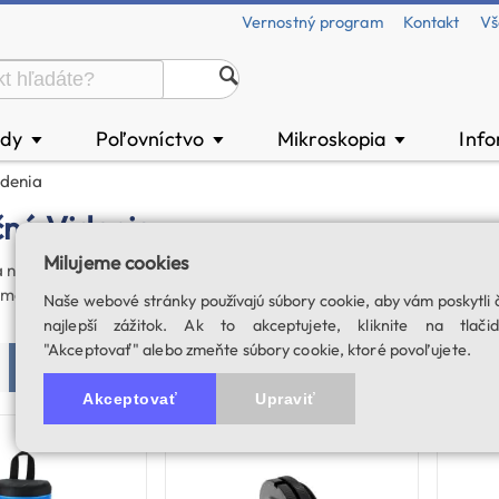
Vernostný program
Kontakt
Vš
ody
Poľovníctvo
Mikroskopia
Inf
▼
▼
▼
idenia
čné Videnia
Milujeme cookies
nočné videnie, ktorá zahŕňa všetky potrebné zariadenia a doplnky 
, montáže alebo ďalšie optické príslušenstvo. Tu nájdete všetko, 
Naše webové stránky používajú súbory cookie, aby vám poskytli 
najlepší zážitok. Ak to akceptujete, kliknite na tlačid
"Akceptovať" alebo zmeňte súbory cookie, ktoré povoľujete.
Cena vzostupne
Cena zostupne
Názov tovaru
P
Akceptovať
Upraviť
skladom
skladom