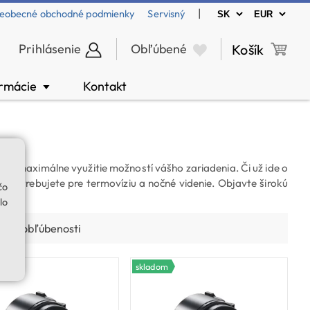
|
eobecné obchodné podmienky
Servisný
Prihlásenie
Obľúbené
Košík
ormácie
Kontakt
▼
na maximálne využitie možností vášho zariadenia. Či už ide o
čo potrebujete pre termovíziu a nočné videnie. Objavte širokú
čo
lo
odľa obľúbenosti
skladom