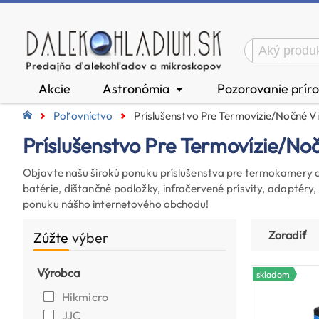
Akcie
Astronómia
Pozorovanie prír
▼
Poľovníctvo
Príslušenstvo Pre Termovízie/nočné V
Príslušenstvo Pre Termovízie/no
Objavte našu širokú ponuku príslušenstva pre termokamery a 
batérie, dištančné podložky, infračervené prísvity, adaptéry
ponuku nášho internetového obchodu!
Zoradiť
Zúžte
výber
Výrobca
skladom
Hikmicro
JJC