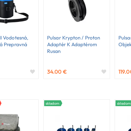
I Vodotesná,
Pulsar Krypton / Proton
Puls
ná Prepravná
Adaptér K Adaptérom
Objek
Rusan
34.00 €
119.0
skladom
skladom