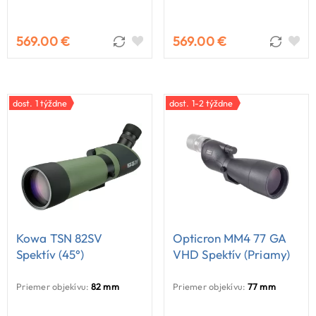
569.00 €
569.00 €
dost. 1 týždne
dost. 1-2 týždne
Kowa TSN 82SV
Opticron MM4 77 GA
Spektív (45°)
VHD Spektív (priamy)
Priemer objekívu:
82 mm
Priemer objekívu:
77 mm