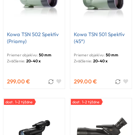
Kowa TSN 502 Spektív
Kowa TSN 501 Spektív
(priamy)
(45°)
Priemer objekívu:
50 mm
Priemer objekívu:
50 mm
Zväčšenie:
20-40 x
Zväčšenie:
20-40 x
299.00 €
299.00 €
dost. 1-2 týždne
dost. 1-2 týždne