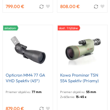
799.00 €
808.00 €
skladom
dost. 1 týždne
Opticron MM4 77 GA
Kowa Prominar TSN
VHD Spektív (45°)
554 Spektív (priamy)
Priemer objekívu:
77 mm
Priemer objekívu:
55 mm
Zväčšenie:
15-45 x
879.00 €