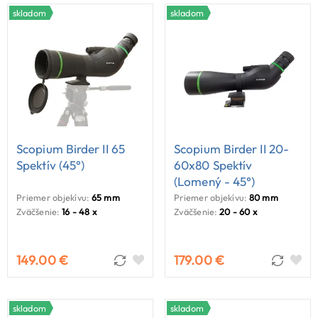
môžete vybrať model, ktorý najlepšie vyhovuje spôsobu
skladom
skladom
použitia.
Scopium Birder II 65
Scopium Birder II 20-
Spektív (45°)
60x80 Spektív
(lomený - 45°)
Priemer objekívu:
65 mm
Priemer objekívu:
80 mm
Zväčšenie:
16 - 48 x
Zväčšenie:
20 - 60 x
149.00 €
179.00 €
skladom
skladom