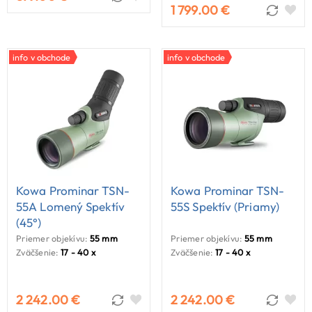
1 799.00 €
info v obchode
info v obchode
Kowa Prominar TSN-
Kowa Prominar TSN-
55A Lomený Spektív
55S Spektív (priamy)
(45°)
Priemer objekívu:
55 mm
Priemer objekívu:
55 mm
Zväčšenie:
17 - 40 x
Zväčšenie:
17 - 40 x
2 242.00 €
2 242.00 €