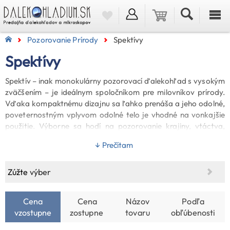
Pozorovanie Prírody
Spektívy
Spektívy
Spektív – inak monokulárny pozorovací ďalekohľad s vysokým
zväčšením – je ideálnym spoločníkom pre milovníkov prírody.
Vďaka kompaktnému dizajnu sa ľahko prenáša a jeho odolné,
poveternostným vplyvom odolné telo je vhodné na vonkajšie
použitie. Výborne sa hodí na pozorovanie krajiny, vtáctva,
poľovníctvo či sledovanie cieľov na strelnici. Vďaka vysokému
↓ Prečítam
zväčšeniu sú viditeľné aj detaily, ktoré voľným okom alebo
tradičným ďalekohľadom už nie sú rozpoznateľné. Modely
spektívov vybavené zoom okulárom umožňujú flexibilné
Zúžte
výber
použitie: pri nižšom zväčšení poskytujú širšie zorné pole, pri
vyššom zväčšení detailný pohľad. Vzhľadom na vysoké
Cena
Cena
Názov
Podľa
zväčšenie sa odporúča používať stabilný statív, ktorý
vzostupne
zostupne
tovaru
obľúbenosti
zabezpečí bezchvené a presné pozorovanie. Dostupné sú vo
vyhotovení so šikmým alebo priamym pohľadom, takže si