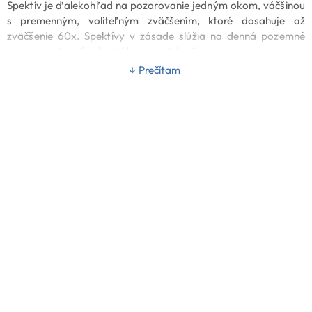
Spektív je ďalekohľad na pozorovanie jedným okom, váčšinou
s premenným, voliteľným zväčšením, ktoré dosahuje až
zväčšenie 60x. Spektívy v zásade slúžia na denná pozemné
pozorovanie: prírody, vtákov, zveri, krajiny.
↓ Prečítam