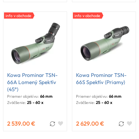
info v obchode
info v obchode
Kowa Prominar TSN-
Kowa Prominar TSN-
66A Lomený Spektív
66S Spektív (priamy)
(45°)
Priemer objekívu:
66 mm
Priemer objekívu:
66 mm
Zväčšenie:
25 - 60 x
Zväčšenie:
25 - 60 x
2 539.00 €
2 629.00 €