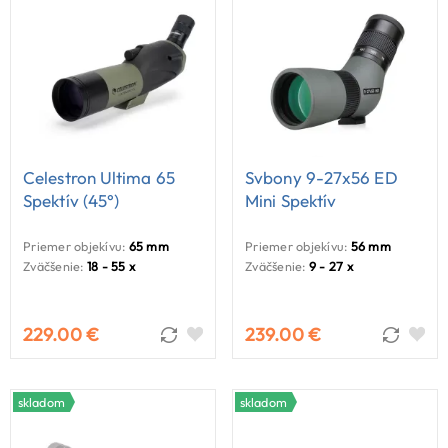
Celestron Ultima 65
Svbony 9-27x56 ED
Spektív (45°)
Mini Spektív
Priemer objekívu:
65 mm
Priemer objekívu:
56 mm
Zväčšenie:
18 - 55 x
Zväčšenie:
9 - 27 x
229.00 €
239.00 €
skladom
skladom