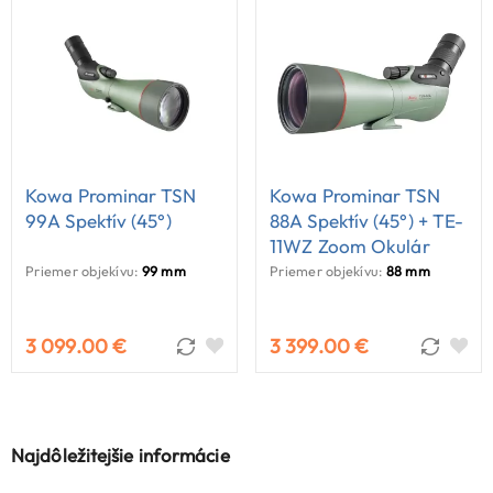
Kowa Prominar TSN
Kowa Prominar TSN
99A Spektív (45°)
88A Spektív (45°) + TE-
11WZ Zoom Okulár
Priemer objekívu:
99 mm
Priemer objekívu:
88 mm
3 099.00 €
3 399.00 €
Najdôležitejšie informácie