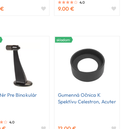
4.0
 €
9.00 €
skladom
ér Pre Binokulár
Gumenná Očnica K
Spektívu Celestron, Acuter
4.0
0 €
12.00 €