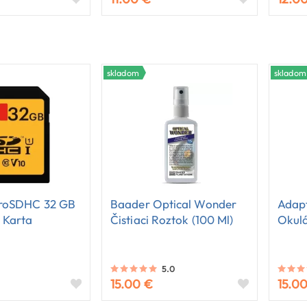
skladom
skladom
roSDHC 32 GB
Baader Optical Wonder
Adapt
 Karta
Čistiaci Roztok (100 Ml)
Okul
5.0
15.00 €
15.0