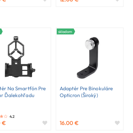
skladom
ér Na Smartfón Pre
Adaptér Pre Binokuláre
ár Ďalekohľadu
Opticron (široký)
4.2
0 €
16.00 €