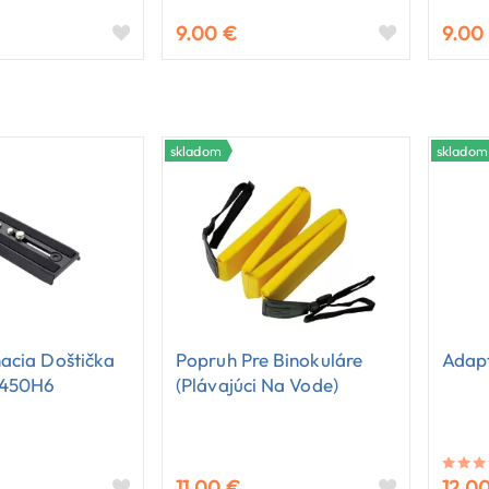
9.00 €
9.00
skladom
skladom
acia Doštička
Popruh Pre Binokuláre
Adapt
2450H6
(plávajúci Na Vode)
11.00 €
12.0