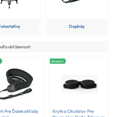
Fotostatívy
Doplnky
odľa obľúbenosti
skladom
uh Pre Ďalekohľady
Krytka Okulárov Pre