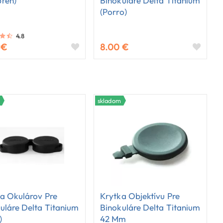
rén)
Binokuláre Delta Titanium
(Porro)
4.8
 €
8.00 €
skladom
a Okulárov Pre
Krytka Objektívu Pre
uláre Delta Titanium
Binokuláre Delta Titanium
)
42 Mm