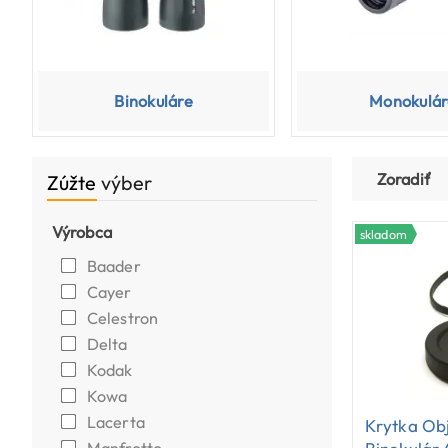
Binokuláre
Monokulár
Zoradiť
Zúžte
výber
Výrobca
skladom
Baader
Cayer
Celestron
Delta
Kodak
Kowa
Lacerta
Krytka Obj