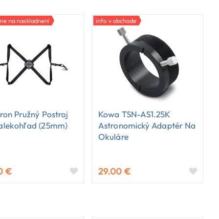
me na naskladnení
info v obchode
ron Pružný Postroj
Kowa TSN-AS1.25K
alekohľad (25mm)
Astronomický Adaptér Na
Okuláre
0 €
29.00 €