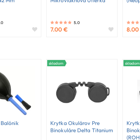
 42 Mm
Mikrovláknová Utierka
(neop
.0
5.0
7.00 €
8.00
skladom
skladom
 Balónik
Krytka Okulárov Pre
Krytk
Binokuláre Delta Titanium
Binok
(ROH