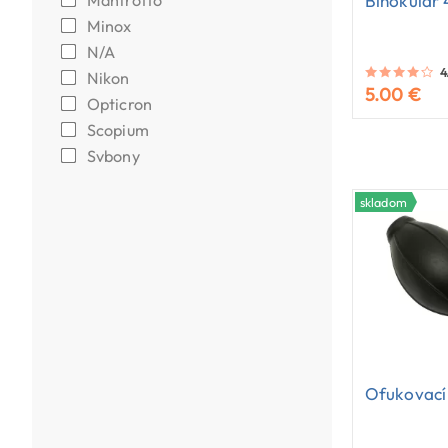
Manfrotto
Binokulár
Minox
N/A
4
Nikon
5.00 €
Opticron
Scopium
Svbony
skladom
Ofukovací