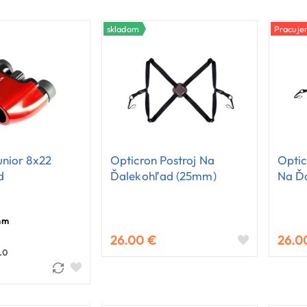
skladom
Pracuje
unior 8x22
Opticron Postroj Na
Optic
d
Ďalekohľad (25mm)
Na Ď
mm
26.00 €
26.0
.0