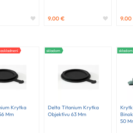
9.00 €
9.00
askladnení
skladom
skladom
nium Krytka
Delta Titanium Krytka
Krytk
 56 Mm
Objektívu 63 Mm
Binok
50 M