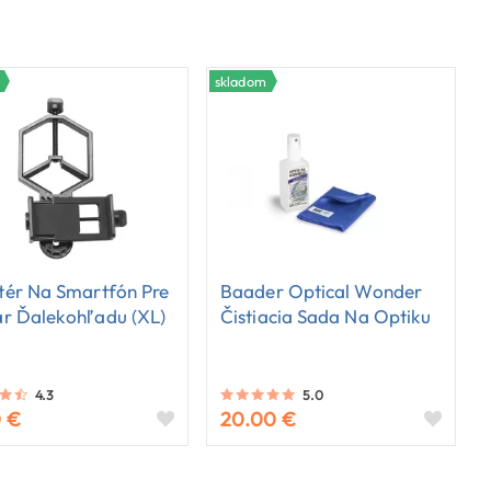
skladom
ér Na Smartfón Pre
Baader Optical Wonder
r Ďalekohľadu (XL)
Čistiacia Sada Na Optiku
4.3
5.0
0 €
20.00 €