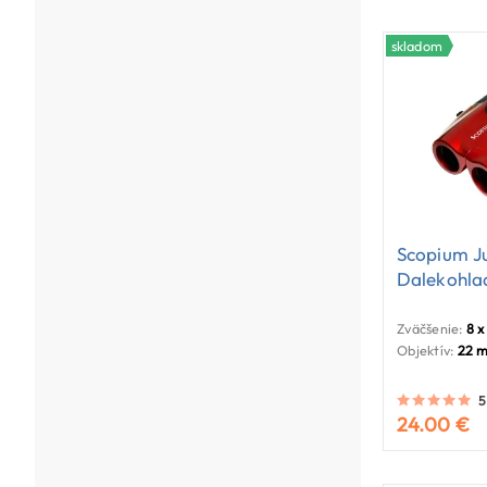
skladom
Scopium J
Dalekohla
Zväčšenie:
8 x
Objektív:
22 
5
24.00 €