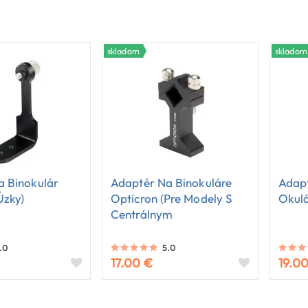
skladom
skladom
a Binokulár
Adaptér Na Binokuláre
Adapt
úzky)
Opticron (pre Modely S
Okulá
Centrálnym
Zaostrovaním)
.0
5.0
17.00 €
19.0