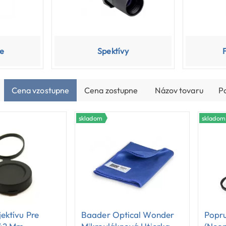
e
Spektívy
Cena vzostupne
Cena zostupne
Názov tovaru
P
skladom
skladom
ektívu Pre
Baader Optical Wonder
Popr