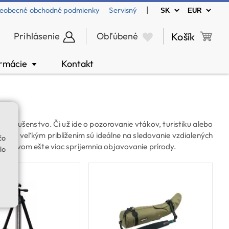
|
eobecné obchodné podmienky
Servisný
Prihlásenie
Obľúbené
Košík
ormácie
Kontakt
▼
íslušenstvo. Či už ide o pozorovanie vtákov, turistiku alebo
vy s veľkým priblížením sú ideálne na sledovanie vzdialených
čo
 vplyvom ešte viac spríjemnia objavovanie prírody.
lo