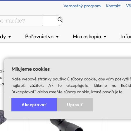
Vernostný program
Kontakt
Vš
ody
Poľovníctvo
Mikroskopia
Inf
▼
▼
▼
Milujeme cookies
ekohľady, pozorovacie ďalekohľady (spektívy), monokuláre a ich pr
ku. Binokuláre ponúkajú pohodlné pozorovanie oboma očami, spektí
Naše webové stránky používajú súbory cookie, aby vám poskytli 
a rýchle použitie. Kvalitné zariadenia odolné voči poveternostným
najlepší zážitok. Ak to akceptujete, kliknite na tlačid
"Akceptovať" alebo zmeňte súbory cookie, ktoré povoľujete.
Akceptovať
Upraviť