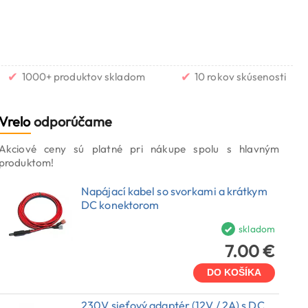
✔
✔
1000+ produktov skladom
10 rokov skúsenosti
Vrelo
odporúčame
Akciové ceny sú platné pri nákupe spolu s hlavným
produktom!
Napájací kabel so svorkami a krátkym
DC konektorom
skladom
7.00 €
DO KOŠÍKA
230V sieťový adaptér (12V / 2A) s DC