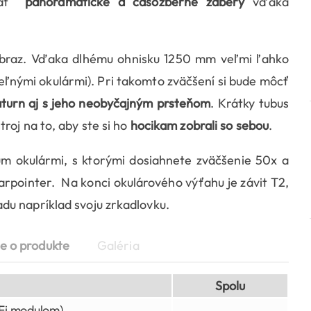
ovať
panoramatické a časozberné zábery
vďaka
braz. Vďaka dlhému ohnisku 1250 mm veľmi ľahko
teľnými okulármi). Pri takomto zväčšení si bude môcť
Saturn aj s jeho neobyčajným prsteňom
. Krátky tubus
roj na to, aby ste si ho
hocikam zobrali so sebou
.
 okulármi, s ktorými dosiahnete zväčšenie 50x a
rpointer. Na konci okulárového výťahu je závit T2,
du napríklad svoju zrkadlovku.
e o produkte
Galéria
Spolu
Fi modulom)