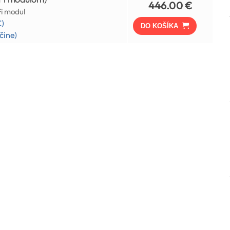
446.00 €
Fi modul
)
DO KOŠÍKA
čine)