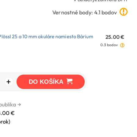
Vernostné body: 4.1 bodov
-Plössl 25 a 10 mm okuláre namiesto Bárium
25.00 €
0.3 bodov
+
DO KOŠÍKA
publika
→
8.00 €
orok)