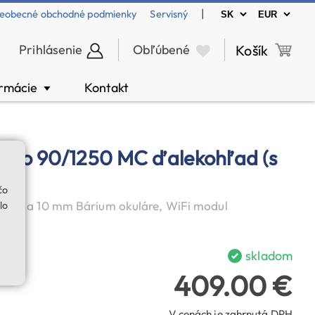
|
eobecné obchodné podmienky
Servisný
Prihlásenie
Obľúbené
Košík
ormácie
Kontakt
▼
uoso 90/1250 MC ďalekohľad (s
čo
25 mm a 10 mm Bárium okuláre, WiFi modul
lo
skladom
409.00 €
V cenách je zahrnutá DPH