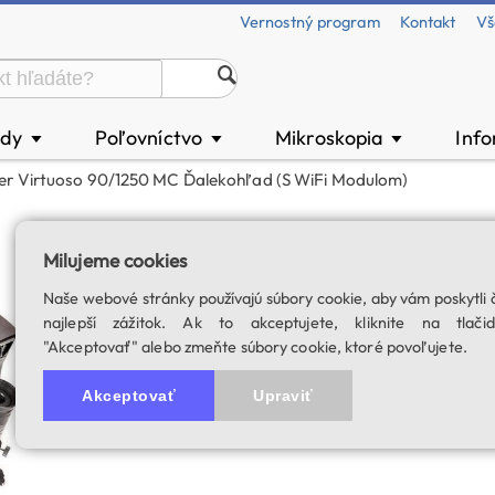
Vernostný program
Kontakt
Vš
ody
Poľovníctvo
Mikroskopia
Inf
▼
▼
▼
r Virtuoso 90/1250 MC Ďalekohľad (s WiFi Modulom)
SkyWatcher Virt
Milujeme cookies
WiFi modulom)
Naše webové stránky používajú súbory cookie, aby vám poskytli 
Výbava: zenitové zrkadlo, 
najlepší zážitok. Ak to akceptujete, kliknite na tlačid
"Akceptovať" alebo zmeňte súbory cookie, ktoré povoľujete.
SKU: 02788
Akceptovať
Upraviť