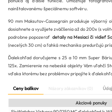
ponúka aj ďalšie funkcie. Umožňuje fotograf
nainštalovanému špeciálnemu softvéru.
90 mm Maksutov-Cassegrain produkuje výborný o
dosiahnete a využijete zväčšenia až do 200x (s voli
podrobne popozerať
detaily na Mesiaci či vidieť 
(necelých 30 cm) a ľahká mechanika predurčujú príst
Ďalekohľad doručujeme s 25 a 10 mm Super Bárium
125x. Zamierenie na nebeské objekty Vám uľahčí Sta
vďaka ktorému bez problémov pripojíte k ďalekohľa
Ceny balíkov
Názory zákazníkov (0)
Údaj
Akciové ponuky
SkyWatcher Virtuoso 90/1250 MC ďalekohľad (s Wi