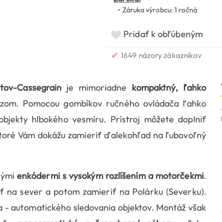
• Záruka výrobcu: 1 ročná
Pridať k obľúbeným
✔
1649 názory zákazníkov
tov-Cassegrain
je mimoriadne
kompaktný, ľahko
razom. Pomocou gombíkov ručného ovládača ľahko
 objekty hlbokého vesmíru. Prístroj môžete doplniť
oré Vám dokážu zamieriť ďalekohľad na ľubovoľný
nými
enkódermi s vysokým rozlíšením a motorčekmi
.
ť na sever a potom zamieriť na Polárku (Severku).
a - automatického sledovania objektov. Montáž však