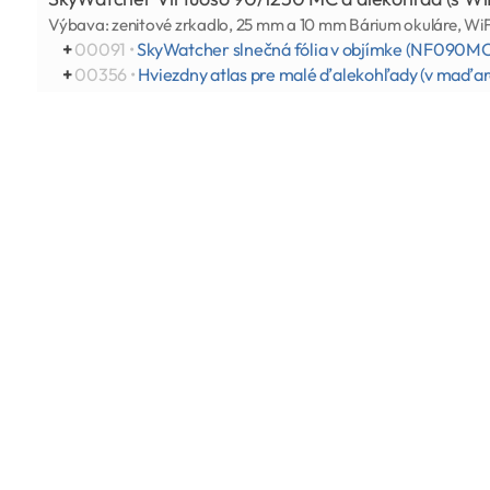
Výbava: zenitové zrkadlo, 25 mm a 10 mm Bárium okuláre, Wi
+
00091 •
SkyWatcher slnečná fólia v objímke (NF090MC
+
00356 •
Hviezdny atlas pre malé ďalekohľady (v maďar