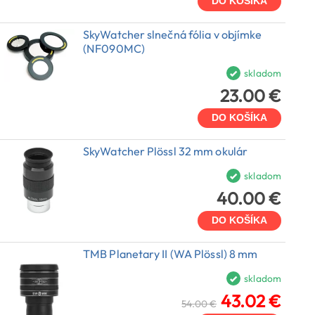
DO KOŠÍKA
SkyWatcher slnečná fólia v objímke
(NF090MC)
skladom
23.00 €
DO KOŠÍKA
SkyWatcher Plössl 32 mm okulár
skladom
40.00 €
DO KOŠÍKA
TMB Planetary II (WA Plössl) 8 mm
skladom
43.02 €
54.00 €