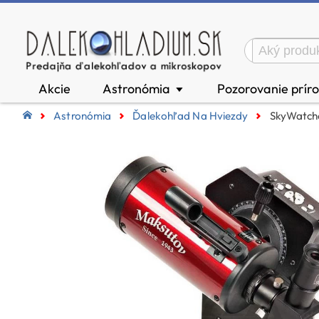
Akcie
Astronómia
Pozorovanie prír
▼
Astronómia
Ďalekohľad Na Hviezdy
SkyWatche