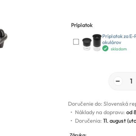
Príplatok
Príplatok za E
okulárov
skladom
−
1
Doručenie do: Slovenská re
•
Náklady na dopravu:
od 
•
Doručenia:
11. august (ut
Záruka: