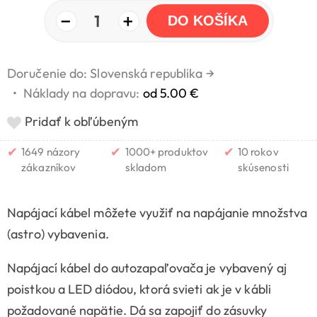
−
+
1
DO KOŠÍKA
Doručenie do: Slovenská republika
→
•
Náklady na dopravu:
od 5.00 €
Pridať k obľúbeným
✔
✔
✔
1649 názory
1000+ produktov
10 rokov
zákazníkov
skladom
skúsenosti
Napájací kábel môžete využiť na napájanie množstva
(astro) vybavenia.
Napájací kábel do autozapaľovača je vybavený aj
poistkou a LED diódou, ktorá svieti ak je v kábli
požadované napätie. Dá sa zapojiť do zásuvky