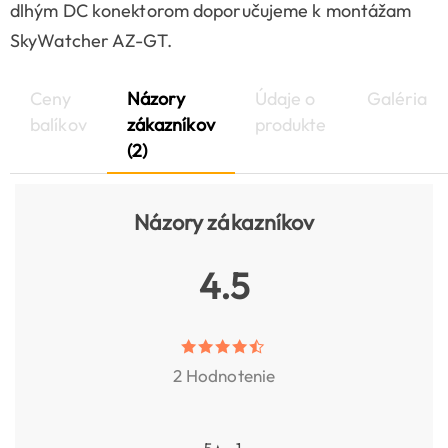
dlhým DC konektorom doporučujeme k montážam
SkyWatcher AZ-GT.
Ceny
Názory
Údaje o
Galéria
balíkov
zákazníkov
produkte
(2)
Názory zákazníkov
4.5
2 Hodnotenie