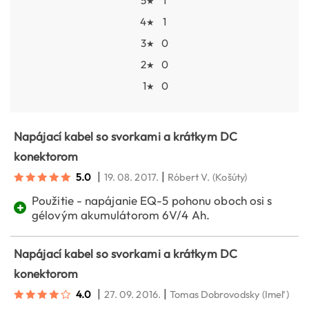
5
1
★
4
1
★
3
0
★
2
0
★
1
0
★
Napájací kabel so svorkami a krátkym DC
konektorom
|
|
5.0
19. 08. 2017.
Róbert V.
(Košúty)
Použitie - napájanie EQ-5 pohonu oboch osi s
+
gélovým akumulátorom 6V/4 Ah.
Napájací kabel so svorkami a krátkym DC
konektorom
|
|
4.0
27. 09. 2016.
Tomas Dobrovodsky
(Imeľ)