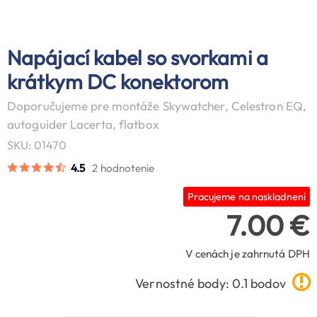
Napájací kabel so svorkami a
krátkym DC konektorom
Doporučujeme pre montáže Skywatcher, Celestron EQ,
autoguider Lacerta, flatbox
SKU: 01470
4.5
2 hodnotenie
Pracujeme na naskladnení
7.00 €
V cenách je zahrnutá DPH
Vernostné body: 0.1 bodov