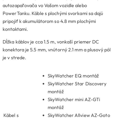
autozapaľovača vo Vašom vozidle alebo
PowerTanku. Káble s plochými svorkami sa dajú
pripojiť k akumulátorom so 4.8 mm plochými
kontaktami.
Dĺžka káblov je cca 1.5 m, vonkaší priemer DC
konektora je 5.5 mm, vnútorný 2.1 mm a plusový pól
je v strede.
SkyWatcher EQ montáž
SkyWatcher Star Discovery
montáž
SkyWatcher mini AZ-GTi
montáž
Kábel s
SkyWatcher Allview AZ-Goto