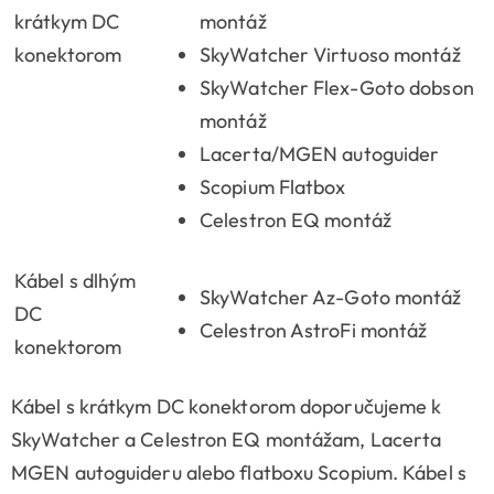
krátkym DC
montáž
konektorom
SkyWatcher Virtuoso montáž
SkyWatcher Flex-Goto dobson
montáž
Lacerta/MGEN autoguider
Scopium Flatbox
Celestron EQ montáž
Kábel s dlhým
SkyWatcher Az-Goto montáž
DC
Celestron AstroFi montáž
konektorom
Kábel s krátkym DC konektorom doporučujeme k
SkyWatcher a Celestron EQ montážam, Lacerta
MGEN autoguideru alebo flatboxu Scopium. Kábel s