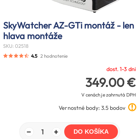
SkyWatcher AZ-GTi montáž - len
hlava montáže
SKU: 02518
4.5
2 hodnotenie
dost. 1-3 dni
349.00 €
V cenách je zahrnutá DPH
Vernostné body: 3.5 bodov
−
+
1
DO KOŠÍKA