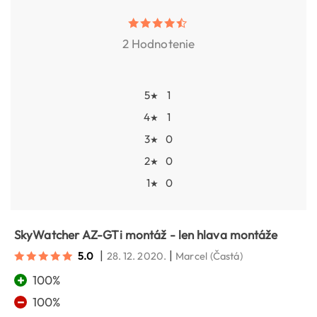
2 Hodnotenie
5
1
★
4
1
★
3
0
★
2
0
★
1
0
★
SkyWatcher AZ-GTi montáž - len hlava montáže
|
|
5.0
28. 12. 2020.
Marcel
(Častá)
+
100%
−
100%