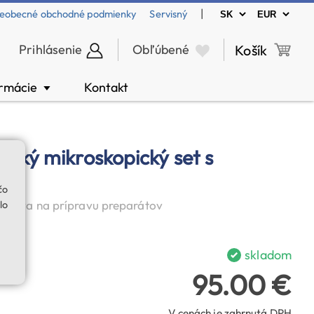
|
eobecné obchodné podmienky
Servisný
Prihlásenie
Obľúbené
Košík
ormácie
Kontakt
▼
tský mikroskopický set s
čo
súprava na prípravu preparátov
lo
skladom
95.00 €
V cenách je zahrnutá DPH