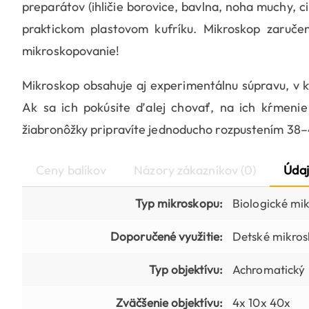
preparátov (ihličie borovice, bavlna, noha muchy, c
praktickom plastovom kufríku. Mikroskop zaručen
mikroskopovanie!
Mikroskop obsahuje aj experimentálnu súpravu, v kt
Ak sa ich pokúsite ďalej chovať, na ich kŕmenie
žiabronôžky pripravíte jednoducho rozpustením 38–40 
Ceny balíkov
Názory zákazníkov (0)
Údaj
Typ mikroskopu:
Biologické mi
Doporučené využitie:
Detské mikro
Typ objektívu:
Achromatický
Zväčšenie objektívu:
4x 10x 40x