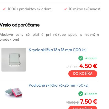
✔
✔
1000+ produktov skladom
10 rokov skúsenosti
Vrelo
odporúčame
Akciové ceny sú platné pri nákupe spolu s hlavným
produktom!
Krycie sklíčka 18 x 18 mm (100 ks)
skladom
4.50 €
6.00 €
DO KOŠÍKA
Podložné sklíčka 76x25 mm (50ks)
skladom
7.50 €
10.00 €