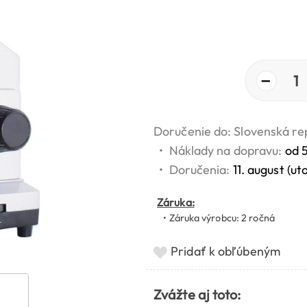
−
1
Doručenie do: Slovenská re
•
Náklady na dopravu:
od 
•
Doručenia:
11. august (ut
Záruka:
• Záruka výrobcu: 2 ročná
Pridať k obľúbeným
Zvážte aj toto: