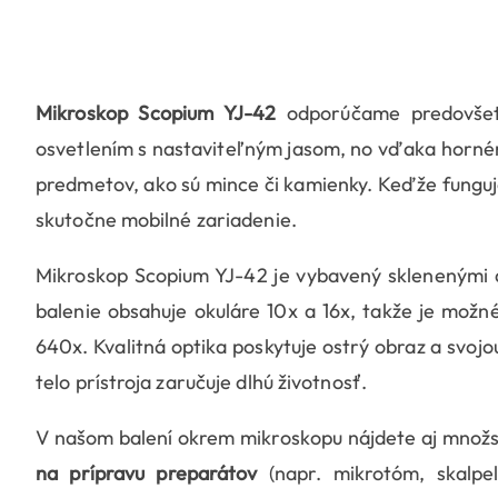
Mikroskop Scopium YJ-42
odporúčame predovšetk
osvetlením s nastaviteľným jasom, no vďaka horném
predmetov, ako sú mince či kamienky. Keďže funguje
skutočne mobilné zariadenie.
Mikroskop Scopium YJ-42 je vybavený sklenenými a
balenie obsahuje okuláre 10x a 16x, takže je mož
640x. Kvalitná optika poskytuje ostrý obraz a svoj
telo prístroja zaručuje dlhú životnosť.
V našom balení okrem mikroskopu nájdete aj množs
na prípravu preparátov
(napr. mikrotóm, skalpe