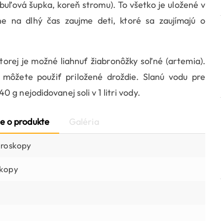
ibuľová šupka, koreň stromu). To všetko je uložené v
e na dlhý čas zaujme deti, ktoré sa zaujímajú o
orej je možné liahnuť žiabronôžky soľné (artemia).
 môžete použiť priložené droždie. Slanú vodu pre
g nejodidovanej soli v 1 litri vody.
e o produkte
Galéria
kroskopy
skopy