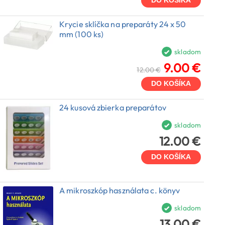
DO KOŠÍKA
Krycie sklíčka na preparáty 24 x 50
mm (100 ks)
skladom
9.00 €
12.00 €
DO KOŠÍKA
24 kusová zbierka preparátov
skladom
12.00 €
DO KOŠÍKA
A mikroszkóp használata c. könyv
skladom
13.00 €