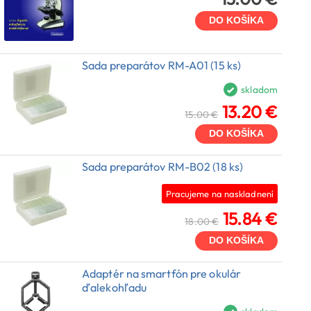
DO KOŠÍKA
Sada preparátov RM-A01 (15 ks)
skladom
13.20 €
15.00 €
DO KOŠÍKA
Sada preparátov RM-B02 (18 ks)
Pracujeme na naskladnení
15.84 €
18.00 €
DO KOŠÍKA
Adaptér na smartfón pre okulár
ďalekohľadu