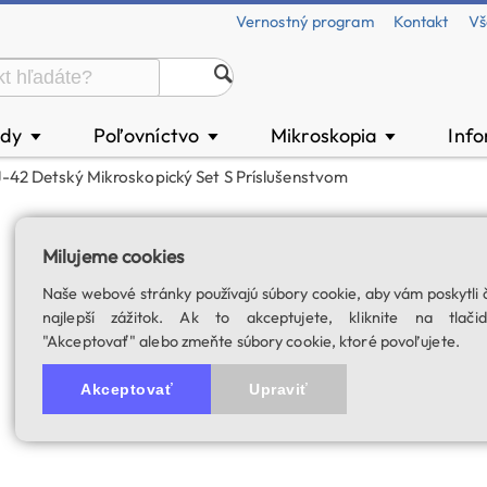
Vernostný program
Kontakt
Vš
ody
Poľovníctvo
Mikroskopia
Inf
▼
▼
▼
-42 Detský Mikroskopický Set S Príslušenstvom
Scopium YJ-42 de
Milujeme cookies
príslušenstvom
Naše webové stránky používajú súbory cookie, aby vám poskytli 
Plastový kufrík, preparáty, 
najlepší zážitok. Ak to akceptujete, kliknite na tlačid
"Akceptovať" alebo zmeňte súbory cookie, ktoré povoľujete.
SKU: 03740
Akceptovať
Upraviť