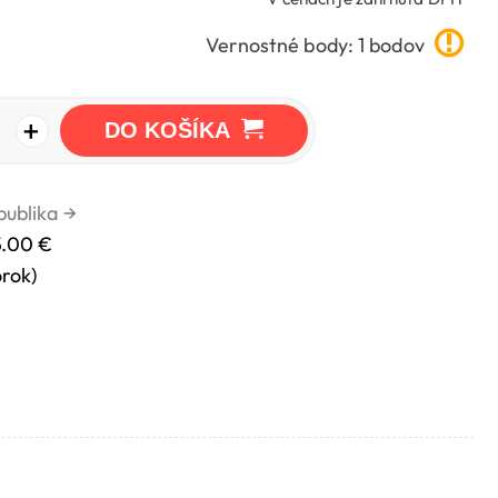
Vernostné body: 1 bodov
+
DO KOŠÍKA
publika
→
5.00 €
orok)