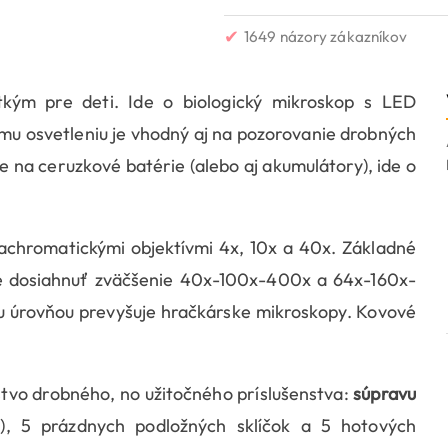
✔
1649 názory zákazníkov
ým pre deti. Ide o biologický mikroskop s LED
u osvetleniu je vhodný aj na pozorovanie drobných
 na ceruzkové batérie (alebo aj akumulátory), ide o
chromatickými objektívmi 4x, 10x a 40x. Základné
né dosiahnuť zväčšenie 40x-100x-400x a 64x-160x-
ou úrovňou prevyšuje hračkárske mikroskopy. Kovové
tvo drobného, no užitočného príslušenstva:
súpravu
l), 5 prázdnych podložných sklíčok a 5 hotových