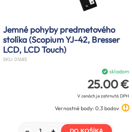
Jemné pohyby predmetového
stolíka (Scopium YJ-42, Bresser
LCD, LCD Touch)
SKU: 01685
skladom
25.00 €
V cenách je zahrnutá DPH
Vernostné body: 0.3 bodov
−
+
1
DO KOŠÍKA