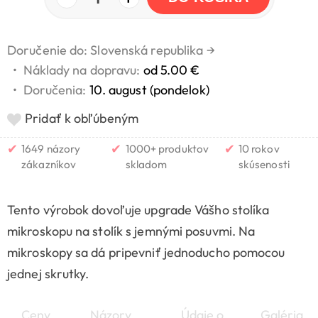
Doručenie do: Slovenská republika
→
•
Náklady na dopravu:
od 5.00 €
•
Doručenia:
10. august (pondelok)
Pridať k obľúbeným
✔
✔
✔
1649 názory
1000+ produktov
10 rokov
zákazníkov
skladom
skúsenosti
Tento výrobok dovoľuje upgrade Vášho stolíka
mikroskopu na stolík s jemnými posuvmi. Na
mikroskopy sa dá pripevniť jednoducho pomocou
jednej skrutky.
Ceny
Názory
Údaje o
Galéria