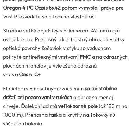
Oregon 4 PC Oasis 8x42
potom vymysleli práve pre
Vás! Presvedčte sa o tom na vlastné oči.
Stredne veľké objektívy s priemerom 42 mm majú
ostrú kresbu. Pre jasný a kontrastný obraz sú všetky
optické povrchy šošoviek v styku so vzduchom
pokryté antireflexnými vrstvami
FMC
a na odrazných
plochách hranolov je vylepšená odrazná
vrstva
Oasis-C+
.
Modelom s 8 násobným zväčšením
sa dá stabilne
držať pri pozorovaní v rukách
a obraz sa menej
chveje. Ďalekohľad má
veľké
zorné pole
(až 122 m na
1000 m). Prenosná taška a krytky na šošovky sú
súčasťou balenia.