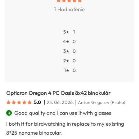
1 Hodnotenie
5
1
★
4
0
★
3
0
★
2
0
★
1
0
★
Opticron Oregon 4 PC Oasis 8x42 binokulár
|
|
5.0
23. 06. 2026.
Anton Grigorev
(Praha)
+
Good quality and I can use it with glasses
I both it for birdwatching in replace to my existing
8*25 noname binocular.