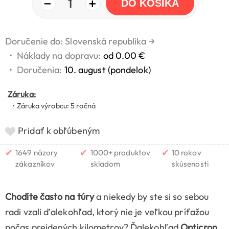
−
+
1
DO KOŠÍKA
Doručenie do: Slovenská republika
→
•
Náklady na dopravu:
od 0.00 €
•
Doručenia:
10. august (pondelok)
Záruka:
• Záruka výrobcu: 5 ročná
Pridať k obľúbeným
✔
✔
✔
1649 názory
1000+ produktov
10 rokov
zákazníkov
skladom
skúsenosti
Chodíte často na túry
a niekedy by ste si so sebou
radi vzali ďalekohľad, ktorý nie je veľkou príťažou
počas prejdených kilometrov? Ďalekohľad
Opticron