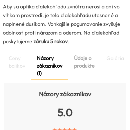
Aby sa optika ďalekohľadu zvnútra nerosila ani vo
vlhkom prostredí, je telo ďalekohľadu utesnené a
naplnené dusíkom. Vonkajšie pogumovanie zvyšuje
odolnosť proti nárazom a oderom. Na ďalekohľad
poskytujeme
záruku 5 rokov
.
Ceny
Názory
Údaje o
Galéria
balíkov
zákazníkov
produkte
(1)
Názory zákazníkov
5.0