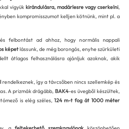
kkal vigyük
kirándulásra, madárlesre vagy cserkelni
,
ményben kompromisszumot kelljen kötnünk, mint pl. a
s felbontást ad ahhoz, hogy normális nappali
gos képet
lássunk, de még borongós, enyhe szürkületi
ellt átlagos felhasználásra ajánljuk azoknak, akik
l
rendelkeznek, így a távcsőben nincs szellemkép és
agas. A prizmák drágább,
BAK4
-es üvegből készültek,
átómező is elég széles,
124 m-t fog át 1000 méter
agy, a
feltekerhető szemkagylónak
köszönhetően