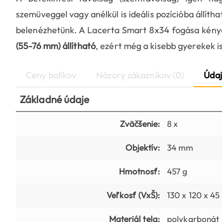
szemüveggel vagy anélkül is ideális pozícióba állíth
belenézhetünk. A Lacerta Smart 8x34 fogása kény
(55-76 mm) állítható
, ezért még a kisebb gyerekek i
Ceny balíkov
Názory zákazníkov (0)
Údaj
Základné údaje
Zväčšenie:
8 x
Objektív:
34 mm
Hmotnosť:
457 g
Veľkosť (VxŠ):
130 x 120 x 4
Materiál tela:
polykarbonát