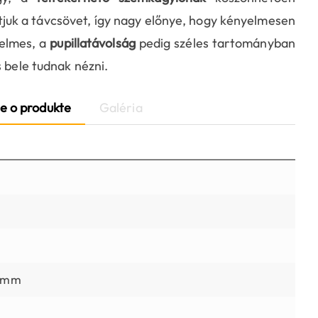
atjuk a távcsövet, így nagy előnye, hogy kényelmesen
elmes, a
pupillatávolság
pedig széles tartományban
s bele tudnak nézni.
e o produkte
Galéria
5 mm