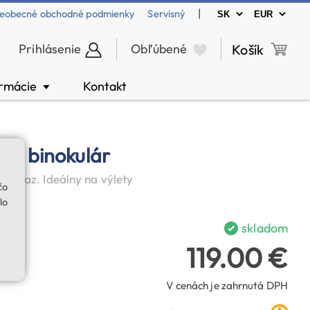
|
eobecné obchodné podmienky
Servisný
Prihlásenie
Obľúbené
Košík
ormácie
Kontakt
▼
34 binokulár
obraz. Ideálny na výlety
čo
lo
skladom
119.00 €
V cenách je zahrnutá DPH