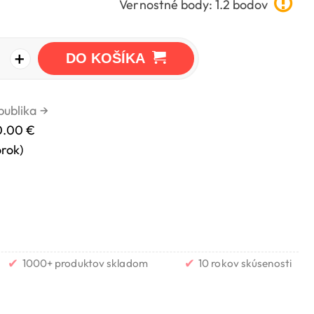
Vernostné body: 1.2 bodov
+
DO KOŠÍKA
publika
→
0.00 €
orok)
✔
✔
1000+ produktov skladom
10 rokov skúsenosti