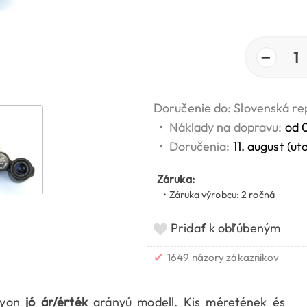
−
1
Doručenie do: Slovenská re
•
Náklady na dopravu:
od 
•
Doručenia:
11. august (ut
Záruka:
• Záruka výrobcu: 2 ročná
Pridať k obľúbeným
✔
1649 názory zákazníkov
gyon
jó ár/érték
arányú modell. Kis méretének és