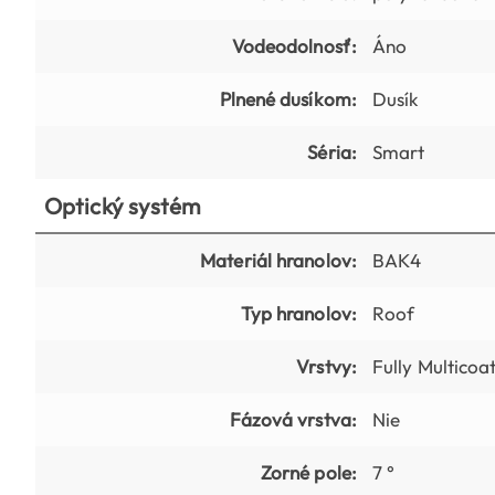
Vodeodolnosť:
Áno
Plnené dusíkom:
Dusík
Séria:
Smart
Optický systém
Materiál hranolov:
BAK4
Typ hranolov:
Roof
Vrstvy:
Fully Multicoa
Fázová vrstva:
Nie
Zorné pole:
7 °