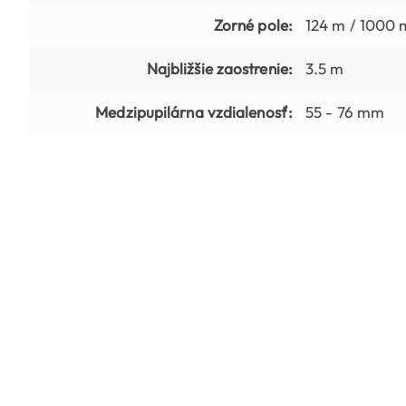
Zorné pole:
124 m / 1000 
Najbližšie zaostrenie:
3.5 m
Medzipupilárna vzdialenosť:
55 - 76 mm