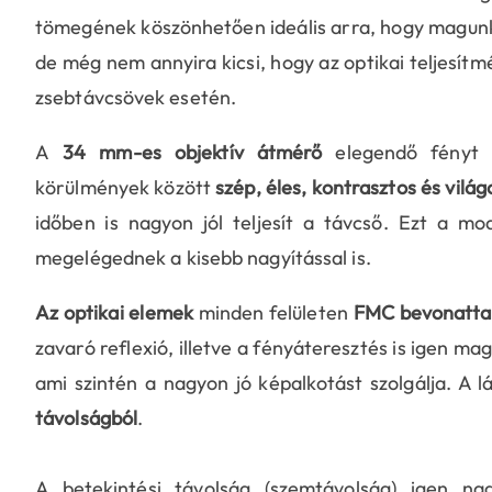
tömegének köszönhetően ideális arra, hogy magun
de még nem annyira kicsi, hogy az optikai teljesít
zsebtávcsövek esetén.
A
34 mm-es objektív átmérő
elegendő fényt é
körülmények között
szép, éles, kontrasztos és vilá
időben is nagyon jól teljesít a távcső. Ezt a mod
megelégednek a kisebb nagyítással is.
Az optikai elemek
minden felületen
FMC bevonatta
zavaró reflexió, illetve a fényáteresztés is igen m
ami szintén a nagyon jó képalkotást szolgálja. A l
távolságból
.
A betekintési távolság (szemtávolság) igen n