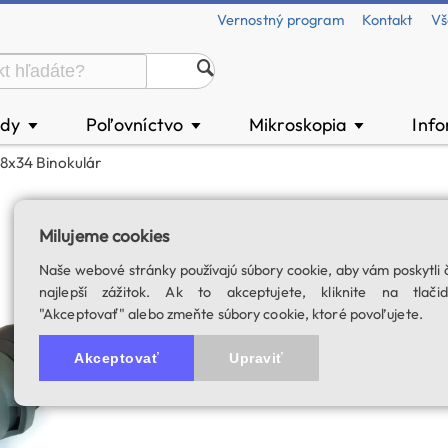
Vernostný program
Kontakt
Vš
ody
Poľovníctvo
Mikroskopia
Inf
▼
▼
▼
8x34 Binokulár
Lacerta Smart 8x
Milujeme cookies
Kompaktné rozmery, výborný 
Naše webové stránky používajú súbory cookie, aby vám poskytli 
SKU: 02062
najlepší zážitok. Ak to akceptujete, kliknite na tlačid
"Akceptovať" alebo zmeňte súbory cookie, ktoré povoľujete.
Akceptovať
Upraviť