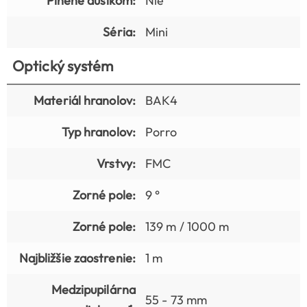
Plnené dusíkom:
Nie
Séria:
Mini
Optický systém
Materiál hranolov:
BAK4
Typ hranolov:
Porro
Vrstvy:
FMC
Zorné pole:
9 °
Zorné pole:
139 m / 1000 m
Najbližšie zaostrenie:
1 m
Medzipupilárna
55 - 73 mm