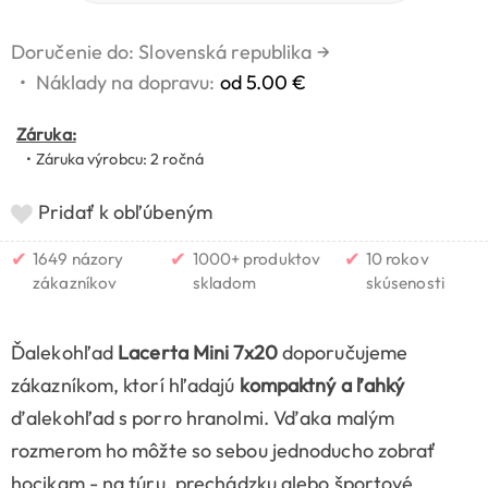
Doručenie do: Slovenská republika
→
•
Náklady na dopravu:
od 5.00 €
Záruka:
• Záruka výrobcu: 2 ročná
Pridať k obľúbeným
✔
✔
✔
1649 názory
1000+ produktov
10 rokov
zákazníkov
skladom
skúsenosti
Ďalekohľad
Lacerta Mini 7x20
doporučujeme
zákazníkom, ktorí hľadajú
kompaktný a ľahký
ďalekohľad s porro hranolmi. Vďaka malým
rozmerom ho môžte so sebou jednoducho zobrať
hocikam - na túru, prechádzku alebo športové