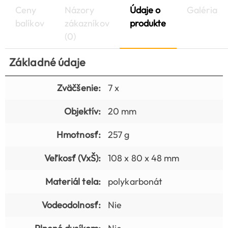
Ceny
Názory
Údaje o
Galéria
balíkov
zákazníkov
produkte
(0)
Základné údaje
Zväčšenie:
7 x
Objektív:
20 mm
Hmotnosť:
257 g
Veľkosť (VxŠ):
108 x 80 x 48 mm
Materiál tela:
polykarbonát
Vodeodolnosť:
Nie