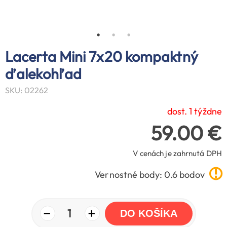
Lacerta Mini 7x20 kompaktný
ďalekohľad
SKU: 02262
dost. 1 týždne
59.00 €
V cenách je zahrnutá DPH
Vernostné body: 0.6 bodov
−
+
1
DO KOŠÍKA