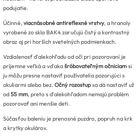
podujatie.
Účinné,
viacnásobné antireflexné vrstvy
, a hranoly
vyrobené zo skla BAK4 zaručujú čistý a kontrastný
obraz aj pri horších svetelných podmienkach.
Vzdialenosť ďalekohľadu od očí pri pozorovaní je
príjemne veľká a vďaka
šróbovateľným očniciam
si
ju môžu presne nastaviť používatelia pozorujúci s
okuliarmi alebo bez.
Očný rozostup
sa dá nastaviť už
od
55 mm
, preto s ďalekohľadom nemajú problém
pozorovať ani menšie deti.
Súčasťou baleniu je prenosné puzdro, popruh na krk
a krytky okulárov.