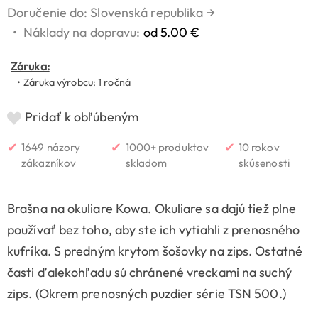
Doručenie do: Slovenská republika
→
•
Náklady na dopravu:
od 5.00 €
Záruka:
• Záruka výrobcu: 1 ročná
Pridať k obľúbeným
✔
✔
✔
1649 názory
1000+ produktov
10 rokov
zákazníkov
skladom
skúsenosti
Brašna na okuliare Kowa. Okuliare sa dajú tiež plne
používať bez toho, aby ste ich vytiahli z prenosného
kufríka. S predným krytom šošovky na zips. Ostatné
časti ďalekohľadu sú chránené vreckami na suchý
zips. (Okrem prenosných puzdier série TSN 500.)