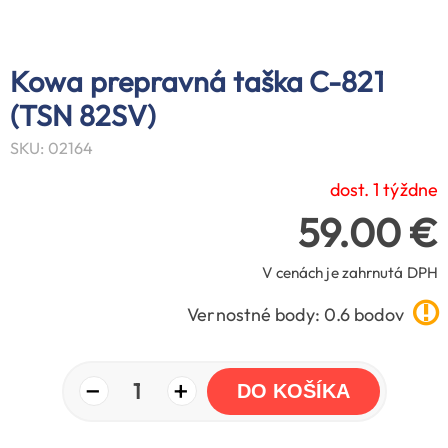
Kowa prepravná taška C-821
(TSN 82SV)
SKU: 02164
dost. 1 týždne
59.00 €
V cenách je zahrnutá DPH
Vernostné body: 0.6 bodov
−
+
1
DO KOŠÍKA