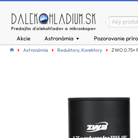
Akcie
Astronómia
Pozorovanie prír
▼
Astronómia
Reduktory, Korektory
ZWO 0.75× F