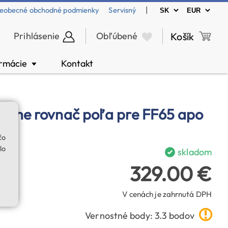
|
eobecné obchodné podmienky
Servisný
Prihlásenie
Obľúbené
Košík
ormácie
Kontakt
▼
rame rovnač poľa pre FF65 apo
čo
lo
skladom
329.00 €
V cenách je zahrnutá DPH
Vernostné body: 3.3 bodov