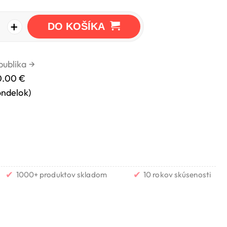
+
DO KOŠÍKA
publika
→
0.00 €
ondelok)
✔
✔
1000+ produktov skladom
10 rokov skúsenosti