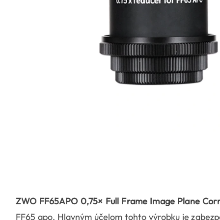
ZWO FF65APO 0,75× Full Frame Image Plane Corr
FF65 apo. Hlavným účelom tohto výrobku je zabezpeči