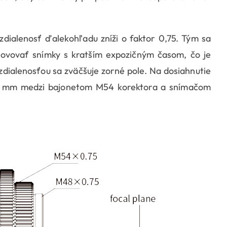
zdialenosť ďalekohľadu zníži o faktor 0,75. Tým sa
tovovať snímky s kratším expozičným časom, čo je
zdialenosťou sa zväčšuje zorné pole. Na dosiahnutie
55 mm medzi bajonetom M54 korektora a snímačom