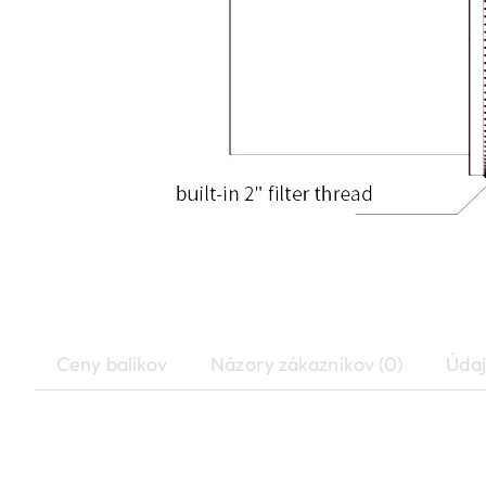
Ceny balíkov
Názory zákazníkov (0)
Údaj