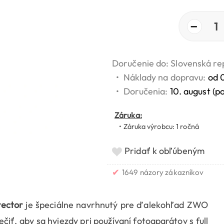
−
1
Doručenie do: Slovenská re
•
Náklady na dopravu:
od 
•
Doručenia:
10. august (p
Záruka:
• Záruka výrobcu: 1 ročná
Pridať k obľúbeným
✔
1649 názory zákazníkov
ector
je špeciálne navrhnutý pre ďalekohľad ZWO
ť, aby sa hviezdy pri používaní fotoaparátov s full