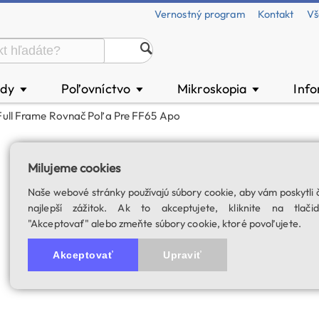
Vernostný program
Kontakt
Vš
ody
Poľovníctvo
Mikroskopia
Inf
▼
▼
▼
ull Frame Rovnač Poľa Pre FF65 Apo
ZWO 0.75× Full F
Milujeme cookies
SKU: 04498
Naše webové stránky používajú súbory cookie, aby vám poskytli 
najlepší zážitok. Ak to akceptujete, kliknite na tlačid
"Akceptovať" alebo zmeňte súbory cookie, ktoré povoľujete.
Akceptovať
Upraviť