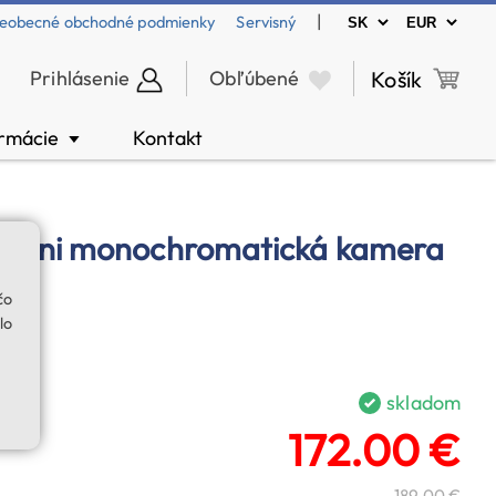
|
eobecné obchodné podmienky
Servisný
Prihlásenie
Obľúbené
Košík
ormácie
Kontakt
▼
mini monochromatická kamera
čo
lo
skladom
172.00 €
189.00 €