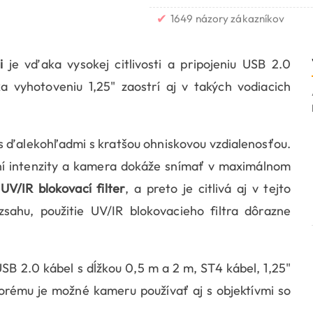
✔
1649 názory zákazníkov
i
je vďaka vysokej citlivosti a pripojeniu USB 2.0
vyhotoveniu 1,25" zaostrí aj v takých vodiacich
s ďalekohľadmi s kratšou ohniskovou vzdialenosťou.
 intenzity a kamera dokáže snímať v maximálnom
UV/IR blokovací filter
, a preto je citlivá aj v tejto
sahu, použitie UV/IR blokovacieho filtra dôrazne
 2.0 kábel s dĺžkou 0,5 m a 2 m, ST4 kábel, 1,25"
rému je možné kameru používať aj s objektívmi so