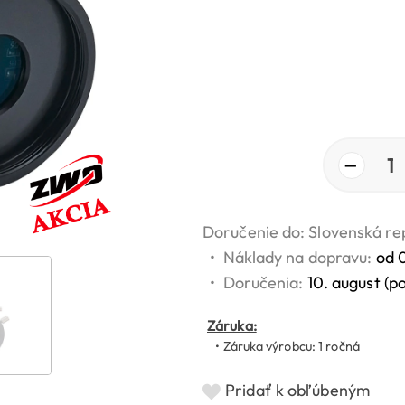
−
1
Doručenie do: Slovenská re
•
Náklady na dopravu:
od 
•
Doručenia:
10. august (p
Záruka:
• Záruka výrobcu: 1 ročná
Pridať k obľúbeným