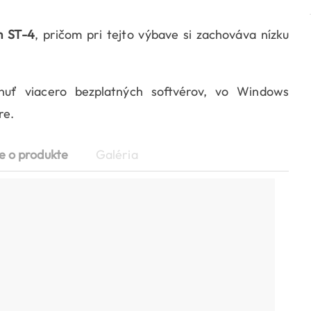
m ST-4
, pričom pri tejto výbave si zachováva nízku
uť viacero bezplatných softvérov, vo Windows
re.
e o produkte
Galéria