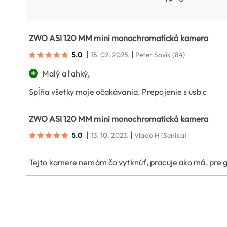
ZWO ASI 120 MM mini monochromatická kamera
|
|
5.0
15. 02. 2025.
Peter Sovík
(84)
+
Malý a ľahký,
Spĺňa všetky moje očakávania. Prepojenie s usb c
ZWO ASI 120 MM mini monochromatická kamera
|
|
5.0
13. 10. 2023.
Vlado H
(Senica)
Tejto kamere nemám čo vytknúť, pracuje ako má, pre gu