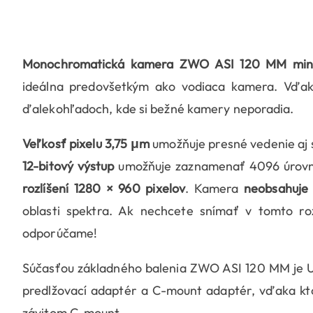
Monochromatická kamera ZWO ASI 120 MM min
ideálna predovšetkým ako vodiaca kamera. Vďaka 
ďalekohľadoch, kde si bežné kamery neporadia.
Veľkosť pixelu 3,75 μm
umožňuje presné vedenie aj 
12-bitový výstup
umožňuje zaznamenať 4096 úrovní
rozlíšení 1280 × 960 pixelov
. Kamera
neobsahuje 
oblasti spektra. Ak nechcete snímať v tomto roz
odporúčame!
Súčasťou základného balenia ZWO ASI 120 MM je USB
predlžovací adaptér a C-mount adaptér, vďaka kto
závitom C-mount.