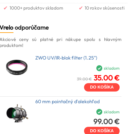
✔
✔
1000+ produktov skladom
10 rokov skúsenosti
Vrelo
odporúčame
Akciové ceny sú platné pri nákupe spolu s hlavným
produktom!
ZWO UV/IR-blok filter (1.25")
skladom
35.00 €
39.00 €
DO KOŠÍKA
60 mm pointačný ďalekohľad
skladom
99.00 €
DO KOŠÍKA