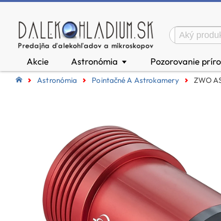
Akcie
Astronómia
Pozorovanie prír
▼
Astronómia
Pointačné A Astrokamery
ZWO AS