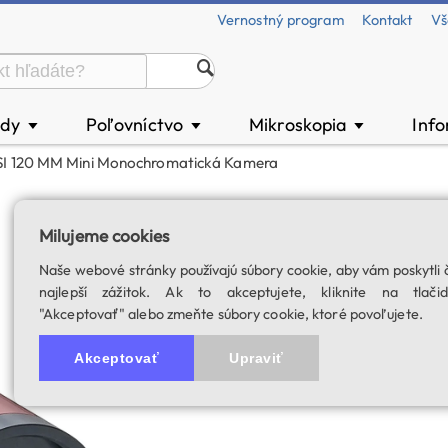
Vernostný program
Kontakt
Vš
ody
Poľovníctvo
Mikroskopia
Inf
▼
▼
▼
I 120 MM Mini Monochromatická Kamera
ZWO ASI 120 MM 
Milujeme cookies
USB 2.0
Naše webové stránky používajú súbory cookie, aby vám poskytli 
SKU: 02792
najlepší zážitok. Ak to akceptujete, kliknite na tlačid
"Akceptovať" alebo zmeňte súbory cookie, ktoré povoľujete.
5.0
2 hodnotenie
Akceptovať
Upraviť