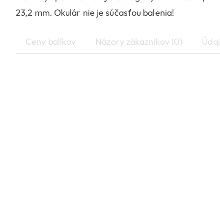
23,2 mm. Okulár nie je súčasťou balenia!
Ceny balíkov
Názory zákazníkov (0)
Údaj