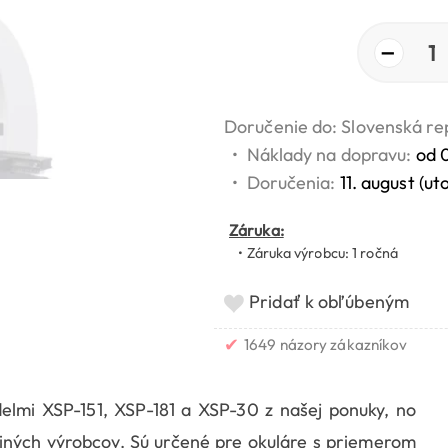
−
1
Doručenie do: Slovenská re
•
Náklady na dopravu:
od 
•
Doručenia:
11. august (ut
Záruka:
• Záruka výrobcu: 1 ročná
Pridať k obľúbeným
✔
1649 názory zákazníkov
elmi XSP-151, XSP-181 a XSP-30 z našej ponuky, no
 iných výrobcov. Sú určené pre okuláre s priemerom