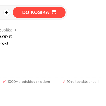
+
DO KOŠÍKA
publika
→
0.00 €
orok)
✔
✔
1000+ produktov skladom
10 rokov skúsenosti