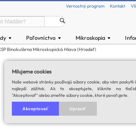
Vernostný program
Kontakt
Vš
ody
Poľovníctvo
Mikroskopia
Inf
▼
▼
▼
SP Binokulárna Mikroskopická Hlava (hriadeľ)
XSP binokulárna m
Milujeme cookies
SKU: 00042
Naše webové stránky používajú súbory cookie, aby vám poskytli 
najlepší zážitok. Ak to akceptujete, kliknite na tlačid
"Akceptovať" alebo zmeňte súbory cookie, ktoré povoľujete.
Akceptovať
Upraviť