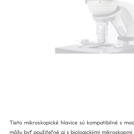
Tieto mikroskopické hlavice sú kompatibilné s mod
môžu byť použiteľné aj s biologickými mikroskopmi