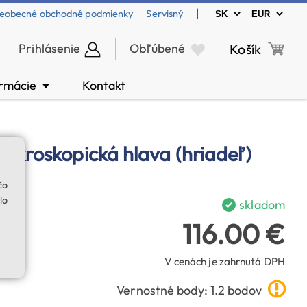
|
eobecné obchodné podmienky
Servisný
Prihlásenie
Obľúbené
Košík
ormácie
Kontakt
▼
ikroskopická hlava (hriadeľ)
čo
lo
skladom
116.00 €
V cenách je zahrnutá DPH
Vernostné body: 1.2 bodov