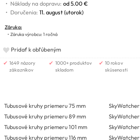
•
Náklady na dopravu:
od 5.00 €
•
Doručenia:
11. august (utorok)
Záruka:
• Záruka výrobcu: 1 ročná
Pridať k obľúbeným
✔
✔
✔
1649 názory
1000+ produktov
10 rokov
zákazníkov
skladom
skúsenosti
Tubusové kruhy priemeru 75 mm
SkyWatcher
Tubusové kruhy priemeru 89 mm
SkyWatcher
Tubusové kruhy priemeru 101 mm
SkyWatcher 
Tubusové kruhy priemeru 116 mm
SkyWatcher 