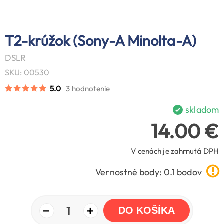
T2-krúžok (Sony-A Minolta-A)
DSLR
SKU: 00530
5.0
3 hodnotenie
skladom
14.00 €
V cenách je zahrnutá DPH
Vernostné body: 0.1 bodov
−
+
1
DO KOŠÍKA