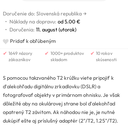
Doručenie do: Slovenská republika
→
•
Náklady na dopravu:
od 5.00 €
•
Doručenia:
11. august (utorok)
Pridať k obľúbeným
✔
✔
✔
1649 názory
1000+ produktov
10 rokov
zákazníkov
skladom
skúsenosti
S pomocou takzvaného T2 krúžku viete pripojiť k
ďalekohľadu digitálnu zrkadlovku (DSLR) a
fotografovať objekty v primárnom ohnisku. Je však
dôležité aby na okulárovej strane bol ďalekohľad
opatrený T2 závitom. Ak náhodou nie je, je nutné
dukúpiť ešte aj príslušný adaptér (2"/T2, 1.25"/T2).