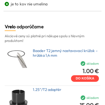
+
je to kov nie umelina
Vrelo
odporúčame
Akciové ceny sú platné pri nákupe spolu s hlavným
produktom!
Baader T2 jemný nastavovací krúžok –
hrúbka 1,4 mm
skladom
1.00 €
DO KOŠÍKA
1.25"/T2 adaptér
skladom