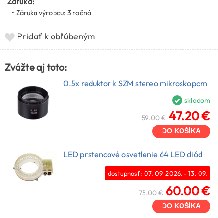
Záruka:
• Záruka výrobcu: 3 ročná
Pridať k obľúbeným
Zvážte aj toto:
0.5x reduktor k SZM stereo mikroskopom
skladom
47.20 €
59.00 €
DO KOŠÍKA
LED prstencové osvetlenie 64 LED diód
dostupnosť: 07. 09. 2026. - 13. 09.
60.00 €
75.00 €
DO KOŠÍKA