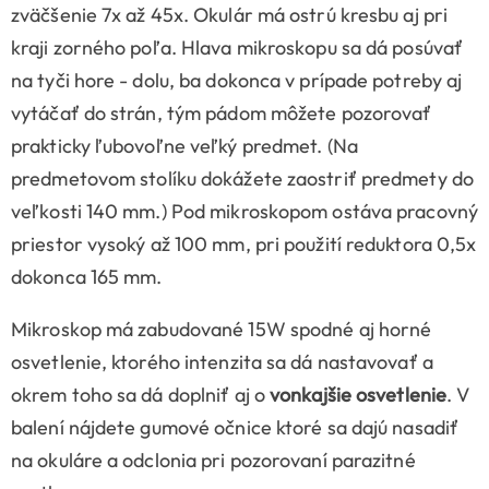
zväčšenie 7x až 45x. Okulár má ostrú kresbu aj pri
kraji zorného poľa. Hlava mikroskopu sa dá posúvať
na tyči hore - dolu, ba dokonca v prípade potreby aj
vytáčať do strán, tým pádom môžete pozorovať
prakticky ľubovoľne veľký predmet. (Na
predmetovom stolíku dokážete zaostriť predmety do
veľkosti 140 mm.) Pod mikroskopom ostáva pracovný
priestor vysoký až 100 mm, pri použití reduktora 0,5x
dokonca 165 mm.
Mikroskop má zabudované 15W spodné aj horné
osvetlenie, ktorého intenzita sa dá nastavovať a
okrem toho sa dá doplniť aj o
vonkajšie osvetlenie
. V
balení nájdete gumové očnice ktoré sa dajú nasadiť
na okuláre a odclonia pri pozorovaní parazitné