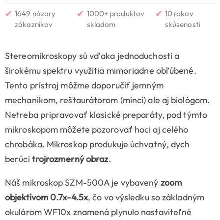
✔
✔
✔
1649 názory
1000+ produktov
10 rokov
zákazníkov
skladom
skúsenosti
Stereomikroskopy sú vďaka jednoduchosti a
širokému spektru využitia mimoriadne obľúbené.
Tento prístroj môžme doporučiť jemným
mechanikom, reštaurátorom (mincí) ale aj biológom.
Netreba pripravovať klasické preparáty, pod týmto
mikroskopom môžete pozorovať hoci aj celého
chrobáka. Mikroskop produkuje úchvatný, dych
berúci
trojrozmerný obraz
.
Náš mikroskop SZM-500A je vybavený
zoom
objektívom 0.7x-4.5x
, čo vo výsledku so základným
okulárom WF10x znamená plynulo nastaviteľné