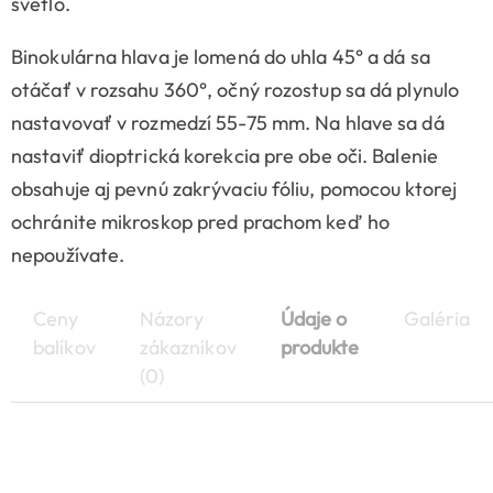
svetlo.
Binokulárna hlava je lomená do uhla 45° a dá sa
otáčať v rozsahu 360°, očný rozostup sa dá plynulo
nastavovať v rozmedzí 55-75 mm. Na hlave sa dá
nastaviť dioptrická korekcia pre obe oči. Balenie
obsahuje aj pevnú zakrývaciu fóliu, pomocou ktorej
ochránite mikroskop pred prachom keď ho
nepoužívate.
Ceny
Názory
Údaje o
Galéria
balíkov
zákazníkov
produkte
(0)