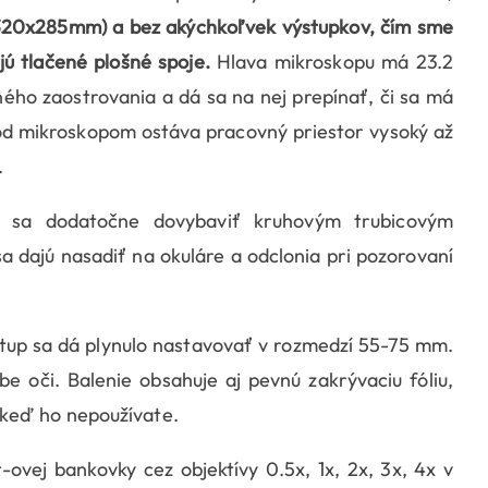
 (320x285mm) a bez akýchkoľvek výstupkov, čím sme
jú tlačené plošné spoje.
Hlava mikroskopu má 23.2
ho zaostrovania a dá sa na nej prepínať, či sa má
od mikroskopom ostáva pracovný priestor vysoký až
.
 sa dodatočne dovybaviť kruhovým trubicovým
a dajú nasadiť na okuláre a odclonia pri pozorovaní
stup sa dá plynulo nastavovať v rozmedzí 55-75 mm.
e oči. Balenie obsahuje aj pevnú zakrývaciu fóliu,
keď ho nepoužívate.
-ovej bankovky cez objektívy 0.5x, 1x, 2x, 3x, 4x v