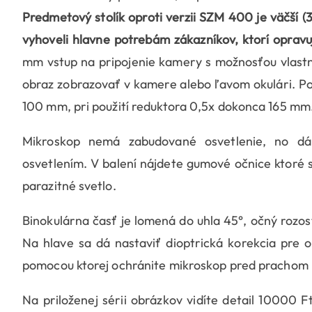
Predmetový stolík oproti verzii SZM 400 je väčší
vyhoveli hlavne potrebám zákazníkov, ktorí opravu
mm vstup na pripojenie kamery s možnosťou vlastné
obraz zobrazovať v kamere alebo ľavom okulári. P
100 mm, pri použití reduktora 0,5x dokonca 165 mm
Mikroskop nemá zabudované osvetlenie, no dá
osvetlením. V balení nájdete gumové očnice ktoré s
parazitné svetlo.
Binokulárna časť je lomená do uhla 45°, očný rozo
Na hlave sa dá nastaviť dioptrická korekcia pre ob
pomocou ktorej ochránite mikroskop pred prachom 
Na priloženej sérii obrázkov vidíte detail 10000 Ft