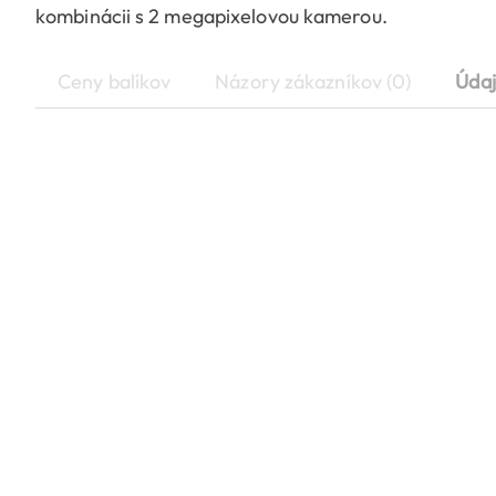
kombinácii s 2 megapixelovou kamerou.
Ceny balíkov
Názory zákazníkov (0)
Údaj