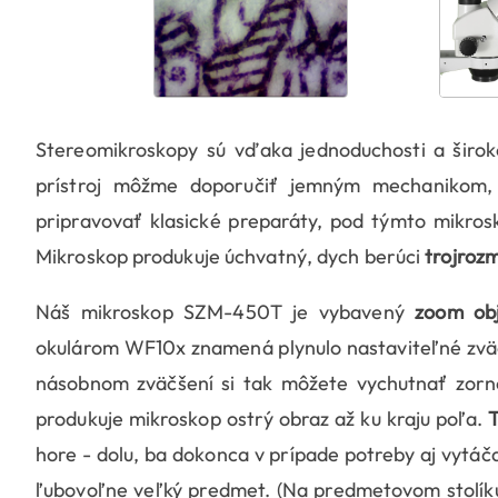
Stereomikroskopy sú vďaka jednoduchosti a širok
prístroj môžme doporučiť jemným mechanikom, r
pripravovať klasické preparáty, pod týmto mikro
Mikroskop produkuje úchvatný, dych berúci
trojroz
Náš mikroskop SZM-450T je vybavený
zoom obj
okulárom WF10x znamená plynulo nastaviteľné zväčše
násobnom zväčšení si tak môžete vychutnať zorn
produkuje mikroskop ostrý obraz až ku kraju poľa.
hore - dolu, ba dokonca v prípade potreby aj vytá
ľubovoľne veľký predmet. (Na predmetovom stolíku