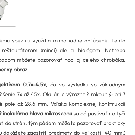
ému spektru využitia mimoriadne obľúbené. Tento
eštaurátorom (mincí) ale aj biológom. Netreba
skopom môžete pozorovať hoci aj celého chrobáka.
merný obraz
.
ektívom 0.7x-4.5x
, čo vo výsledku so základným
nie 7x až 45x. Okulár je výrazne širokouhlý: pri 7
é pole až 28.6 mm. Vďaka komplexnej konštrukcii
Trinokulárna hlava mikroskopu
sa dá posúvať na tyči
čať do strán, tým pádom môžete pozorovať prakticky
 dokážete zaostriť predmety do veľkosti 140 mm.)