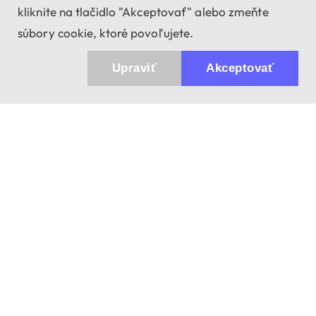
kliknite na tlačidlo "Akceptovať" alebo zmeňte
súbory cookie, ktoré povoľujete.
Upraviť
Akceptovať
943 01 Štúrovo, Sv. Imricha 33.
T&M Trade sro
info@dalekohladium.sk
V pracovné dni odpovedáme do 24 hodín
+421-905-452906