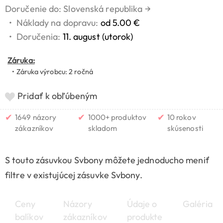
Doručenie do: Slovenská republika
→
•
Náklady na dopravu:
od 5.00 €
•
Doručenia:
11. august (utorok)
Záruka:
• Záruka výrobcu: 2 ročná
Pridať k obľúbeným
✔
✔
✔
1649 názory
1000+ produktov
10 rokov
zákazníkov
skladom
skúsenosti
S touto zásuvkou Svbony môžete jednoducho meniť
filtre v existujúcej zásuvke Svbony.
Ceny
Názory
Údaje o
Galéria
balíkov
zákazníkov
produkte