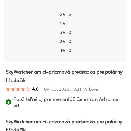
5
3
★
4
1
★
3
0
★
2
0
★
1
0
★
SkyWatcher amici-prizmová predsádka pre polárny
hľadáčik
|
|
4.0
04. 05. 2026.
A.N.
(Vrbové)
Použiteľné aj pre menontáž Celestron Advance
+
GT
SkyWatcher amici-prizmová predsádka pre polárny
hľadáčik