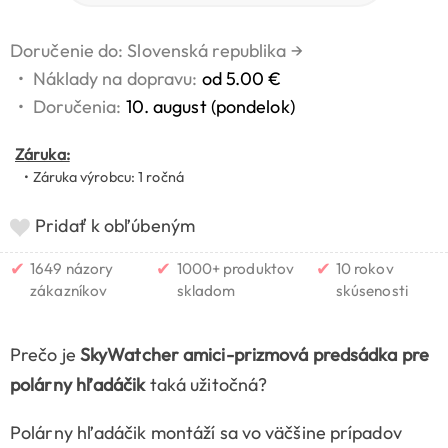
Doručenie do: Slovenská republika
→
•
Náklady na dopravu:
od 5.00 €
•
Doručenia:
10. august (pondelok)
Záruka:
• Záruka výrobcu: 1 ročná
Pridať k obľúbeným
✔
✔
✔
1649 názory
1000+ produktov
10 rokov
zákazníkov
skladom
skúsenosti
Prečo je
SkyWatcher amici-prizmová predsádka pre
polárny hľadáčik
taká užitočná?
Polárny hľadáčik montáží sa vo väčšine prípadov