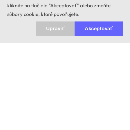
kliknite na tlačidlo "Akceptovať" alebo zmeňte
súbory cookie, ktoré povoľujete.
Upraviť
Akceptovať
943 01 Štúrovo, Sv. Imricha 33.
T&M Trade sro
info@dalekohladium.sk
V pracovné dni odpovedáme do 24 hodín
+421-905-452906