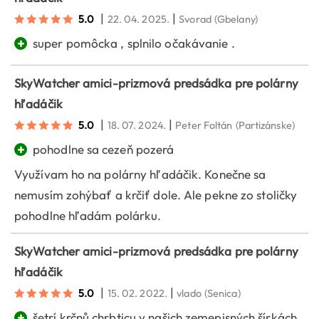
|
|
5.0
22. 04. 2025.
Svorad
(Gbelany)
+
super pomôcka , splnilo očakávanie .
SkyWatcher amici-prizmová predsádka pre polárny
hľadáčik
|
|
5.0
18. 07. 2024.
Peter Foltán
(Partizánske)
+
pohodlne sa cezeň pozerá
Využívam ho na polárny hľadáčik. Konečne sa
nemusím zohýbať a krčiť dole. Ale pekne zo stoličky
pohodlne hľadám polárku.
SkyWatcher amici-prizmová predsádka pre polárny
hľadáčik
|
|
5.0
15. 02. 2022.
vlado
(Senica)
+
šetrí krčnů chrbticu v našich zemepisných šírkách