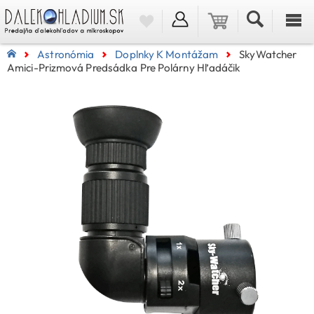
Astronómia
Doplnky K Montážam
SkyWatcher
Amici-Prizmová Predsádka Pre Polárny Hľadáčik