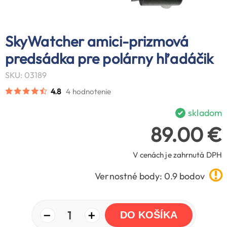
SkyWatcher amici-prizmová
predsádka pre polárny hľadáčik
SKU: 03189
4.8
4 hodnotenie
skladom
89.00 €
V cenách je zahrnutá DPH
Vernostné body: 0.9 bodov
−
+
1
DO KOŠÍKA