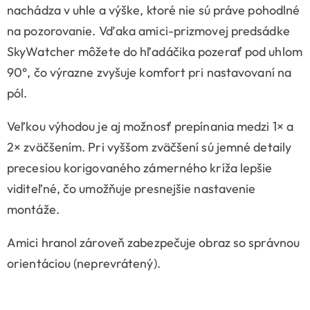
nachádza v uhle a výške, ktoré nie sú práve pohodlné
na pozorovanie. Vďaka amici-prizmovej predsádke
SkyWatcher môžete do hľadáčika pozerať pod uhlom
90°, čo výrazne zvyšuje komfort pri nastavovaní na
pól.
Veľkou výhodou je aj možnosť prepínania medzi 1× a
2× zväčšením. Pri vyššom zväčšení sú jemné detaily
precesiou korigovaného zámerného kríža lepšie
viditeľné, čo umožňuje presnejšie nastavenie
montáže.
Amici hranol zároveň zabezpečuje obraz so správnou
orientáciou (neprevrátený).