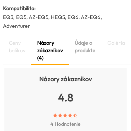
Kompatibilita:
EQ3, EQ5, AZ-EQ5, HEQ5, EQ6, AZ-EQ6,
Adventurer
Ceny
Názory
Údaje o
Galéria
balíkov
zákazníkov
produkte
(4)
Názory zákazníkov
4.8
4 Hodnotenie