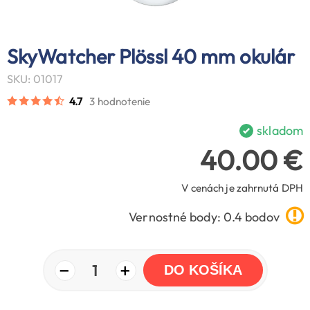
SkyWatcher Plössl 40 mm okulár
SKU: 01017
4.7
3 hodnotenie
skladom
40.00 €
V cenách je zahrnutá DPH
Vernostné body: 0.4 bodov
−
+
1
DO KOŠÍKA