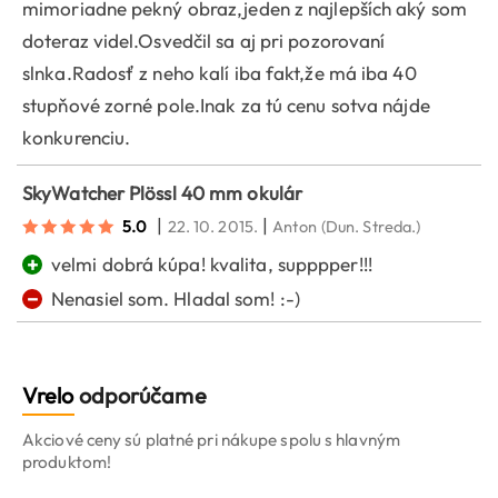
mimoriadne pekný obraz,jeden z najlepších aký som
doteraz videl.Osvedčil sa aj pri pozorovaní
slnka.Radosť z neho kalí iba fakt,že má iba 40
stupňové zorné pole.Inak za tú cenu sotva nájde
konkurenciu.
SkyWatcher Plössl 40 mm okulár
|
|
5.0
22. 10. 2015.
Anton
(Dun. Streda.)
+
velmi dobrá kúpa! kvalita, supppper!!!
−
Nenasiel som. Hladal som! :-)
Vrelo
odporúčame
Akciové ceny sú platné pri nákupe spolu s hlavným
produktom!