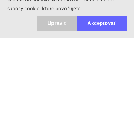
súbory cookie, ktoré povoľujete.
Upraviť
Akceptovať
943 01 Štúrovo, Sv. Imricha 33.
T&M Trade sro
info@dalekohladium.sk
V pracovné dni odpovedáme do 24 hodín
+421-905-452906
Pondelok - Piatok: 10:00-16:00