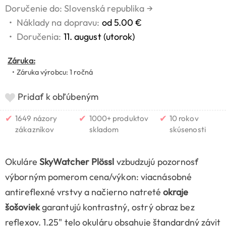
Doručenie do: Slovenská republika
→
•
Náklady na dopravu:
od 5.00 €
•
Doručenia:
11. august (utorok)
Záruka:
• Záruka výrobcu: 1 ročná
Pridať k obľúbeným
✔
✔
✔
1649 názory
1000+ produktov
10 rokov
zákazníkov
skladom
skúsenosti
Okuláre
SkyWatcher Plössl
vzbudzujú pozornosť
výborným pomerom cena/výkon: viacnásobné
antireflexné vrstvy a načierno natreté
okraje
šošoviek
garantujú kontrastný, ostrý obraz bez
reflexov. 1.25" telo okuláru obsahuje štandardný závit