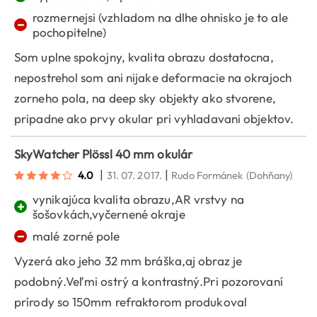
rozmernejsi (vzhladom na dlhe ohnisko je to ale
−
pochopitelne)
Som uplne spokojny, kvalita obrazu dostatocna,
nepostrehol som ani nijake deformacie na okrajoch
zorneho pola, na deep sky objekty ako stvorene,
pripadne ako prvy okular pri vyhladavani objektov.
SkyWatcher Plössl 40 mm okulár
|
|
4.0
31. 07. 2017.
Rudo Formánek
(Dohňany)
vynikajúca kvalita obrazu,AR vrstvy na
+
šošovkách,vyčernené okraje
−
malé zorné pole
Vyzerá ako jeho 32 mm bráška,aj obraz je
podobný.Veľmi ostrý a kontrastný.Pri pozorovaní
prírody so 150mm refraktorom produkoval