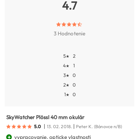
4.7
3 Hodnotenie
5
2
★
4
1
★
3
0
★
2
0
★
1
0
★
SkyWatcher Plössl 40 mm okulár
|
|
5.0
13. 02. 2018.
Peter K.
(Bánovce n/B)
+
vypracovanie, opticke vlastnosti