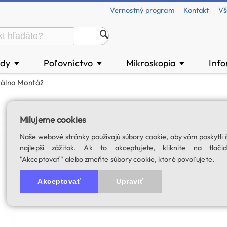
Vernostný program
Kontakt
Vš
ody
Poľovníctvo
Mikroskopia
Inf
▼
▼
▼
tálna Montáž
SkyWatcher AZ-5
Milujeme cookies
Statív, predlžovací nástavec
Naše webové stránky používajú súbory cookie, aby vám poskytli 
SKU: 02419
najlepší zážitok. Ak to akceptujete, kliknite na tlačid
"Akceptovať" alebo zmeňte súbory cookie, ktoré povoľujete.
5.0
1 hodnotenie
Akceptovať
Upraviť