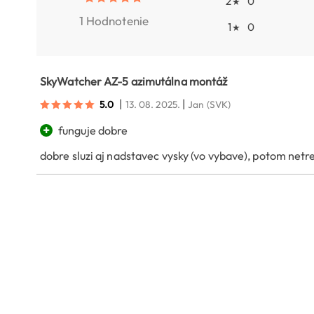
2
0
★
1 Hodnotenie
1
0
★
SkyWatcher AZ-5 azimutálna montáž
|
|
5.0
13. 08. 2025.
Jan
(SVK)
+
funguje dobre
dobre sluzi aj nadstavec vysky (vo vybave), potom netr