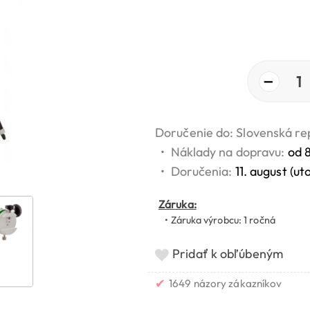
−
1
Doručenie do: Slovenská re
•
Náklady na dopravu:
od 
•
Doručenia:
11. august (ut
Záruka:
• Záruka výrobcu: 1 ročná
Pridať k obľúbeným
✔
1649 názory zákazníkov