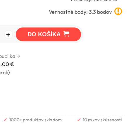
Vernostné body: 3.3 bodov
+
DO KOŠÍKA
publika
→
8.00 €
orok)
✔
✔
1000+ produktov skladom
10 rokov skúsenosti