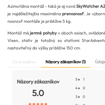
Azimutálna montáž - taká je aj nová
SkyWatcher
AZ
je najdôležitejšia maximálna
prenosnosť
. Je výbor
nosnosť montáže je približne 5 kg.
Montáž má
jemné pohyby
v oboch osiach, ovládané
Vixen, statív je totožný so statívmi StarAdventu
nastaviteľný do výšky približne 150 cm.
Ceny balíkov
Názory zákazníkov (1)
Údaj
5
1
★
Názory zákazníkov
4
0
★
5.0
3
0
★