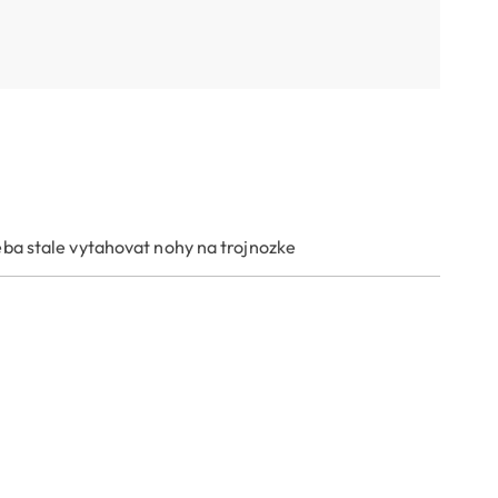
eba stale vytahovat nohy na trojnozke