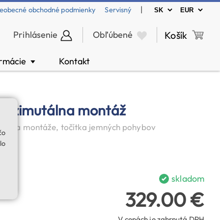
|
eobecné obchodné podmienky
Servisný
Prihlásenie
Obľúbené
Košík
ormácie
Kontakt
▼
 azimutálna montáž
, hlava montáže, točítka jemných pohybov
čo
lo
skladom
329.00 €
V cenách je zahrnutá DPH