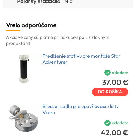
Polárny hľadáčik:
Nie
Vrelo
odporúčame
Akciové ceny sú platné pri nákupe spolu s hlavným
produktom!
Predĺženie statívu pre montáže Star
Adventurer
skladom
37.00 €
DO KOŠÍKA
Bresser sedlo pre upevňovacie lišty
Vixen
skladom
42.00 €