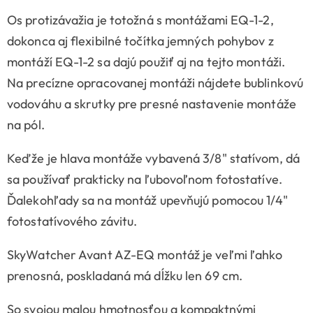
Os protizávažia je totožná s montážami EQ-1-2,
dokonca aj flexibilné točítka jemných pohybov z
montáží EQ-1-2 sa dajú použiť aj na tejto montáži.
Na precízne opracovanej montáži nájdete bublinkovú
vodováhu a skrutky pre presné nastavenie montáže
na pól.
Keďže je hlava montáže vybavená 3/8" statívom, dá
sa používať prakticky na ľubovoľnom fotostatíve.
Ďalekohľady sa na montáž upevňujú pomocou 1/4"
fotostatívového závitu.
SkyWatcher Avant AZ-EQ montáž je veľmi ľahko
prenosná, poskladaná má dĺžku len 69 cm.
So svojou malou hmotnosťou a kompaktnými