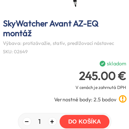
SkyWatcher Avant AZ-EQ
montáž
Výbava: protizávažie, statív, predlžovací nástavec
SKU: 02649
skladom
245.00 €
V cenách je zahrnutá DPH
Vernostné body: 2.5 bodov
−
+
1
DO KOŠÍKA