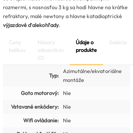
rozmermi, s nosnosťou 3 kg sa hodí hlavne na krátke
refraktory, malé newtony a hlavne katadioptrické
výjazdové ďalekohľady
.
Ceny
Názory
Údaje o
Galéria
balíkov
zákazníkov
produkte
(0)
Azimutálne/ekvatoriálne
Typ:
montáže
Goto motorový:
Nie
Vstavané enkódery:
Nie
Wifi ovládanie:
Nie