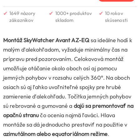
✔
✔
✔
1649 názory
1000+ produktov
10 rokov
zákazníkov
skladom
skúsenosti
Montáž SkyWatcher Avant AZ-EQ
sa ideálne hodí k
malým ďalekohľadom, vyžaduje minimálny čas na
prípravu pred pozorovaním. Celokovová montáž
umožňuje otáčanie okolo oboch osí aj pomocu
jemných pohybov v rozsahu celých 360°. Na oboch
osiach sú aj ľahko uvoľniteľné spojky pre hrubé
zamierenie ďalekohľadu. Točítka jemných pohybov
sú rebrované a gumované a
dajú sa premontovať na
opačnú stranu
čo ocenia najmä ľaváci. Hlava
montáže sa dá jednoducho prestaviť na použitie v
azimutálnom alebo equatoriálnom režime
.