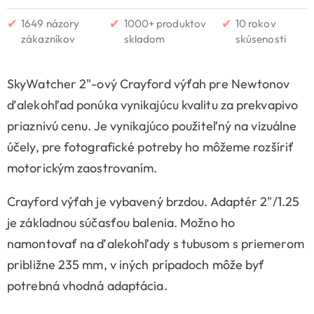
✔
✔
✔
1649 názory
1000+ produktov
10 rokov
zákazníkov
skladom
skúsenosti
SkyWatcher 2"-ový Crayford výťah pre Newtonov
ďalekohľad ponúka vynikajúcu kvalitu za prekvapivo
priaznivú cenu. Je vynikajúco použiteľný na vizuálne
účely, pre fotografické potreby ho môžeme rozšíriť
motorickým zaostrovaním.
Crayford výťah je vybavený brzdou. Adaptér 2"/1.25
je základnou súčasťou balenia. Možno ho
namontovať na ďalekohľady s tubusom s priemerom
približne 235 mm, v iných prípadoch môže byť
potrebná vhodná adaptácia.