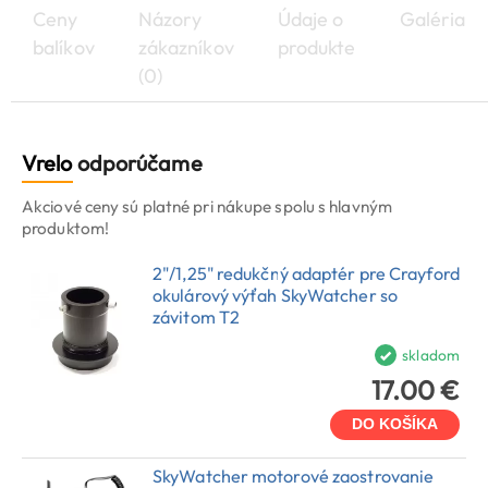
Ceny
Názory
Údaje o
Galéria
balíkov
zákazníkov
produkte
(0)
Vrelo
odporúčame
Akciové ceny sú platné pri nákupe spolu s hlavným
produktom!
2"/1,25" redukčný adaptér pre Crayford
okulárový výťah SkyWatcher so
závitom T2
skladom
17.00 €
DO KOŠÍKA
SkyWatcher motorové zaostrovanie