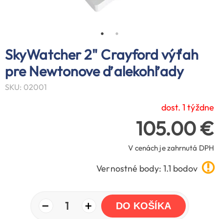
SkyWatcher 2" Crayford výťah
pre Newtonove ďalekohľady
SKU: 02001
dost. 1 týždne
105.00 €
V cenách je zahrnutá DPH
Vernostné body: 1.1 bodov
−
+
1
DO KOŠÍKA