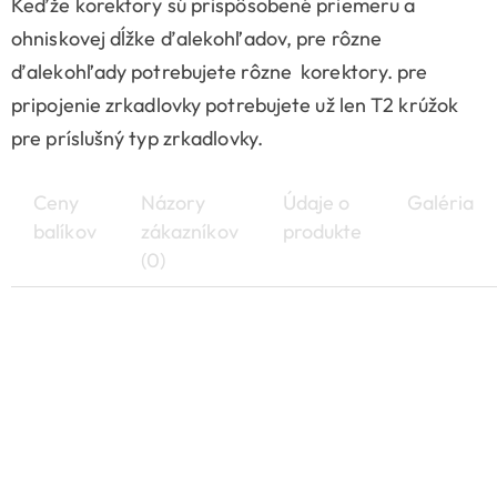
Keďže korektory sú prispôsobené priemeru a
ohniskovej dĺžke ďalekohľadov, pre rôzne
ďalekohľady potrebujete rôzne korektory. pre
pripojenie zrkadlovky potrebujete už len T2 krúžok
pre príslušný typ zrkadlovky.
Ceny
Názory
Údaje o
Galéria
balíkov
zákazníkov
produkte
(0)