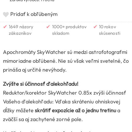
Pridať k obľúbeným
✔
✔
✔
1649 názory
1000+ produktov
10 rokov
zákazníkov
skladom
skúsenosti
Apochromáty SkyWatcher sú medzi astrofotografmi
mimoriadne obľúbené. Nie sú však veľmi svetelné, čo
prináša aj určité nevýhody.
Zvýšte si účinnosť ďalekohľadu!
Reduktor/korektor SkyWatcher 0.85x zvýši účinnosť
Vašeho ďalekohľadu: Vďaka skráteniu ohniskovej
dĺžky môžete
skrátiť expozície až o jednu tretinu
a
zväčší sa aj zachytené zorné pole.