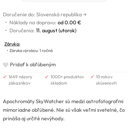
Doručenie do: Slovenská republika
→
•
Náklady na dopravu:
od 0.00 €
•
Doručenia:
11. august (utorok)
Záruka:
• Záruka výrobcu: 1 ročná
Pridať k obľúbeným
✔
✔
✔
1649 názory
1000+ produktov
10 rokov
zákazníkov
skladom
skúsenosti
Apochromáty SkyWatcher sú medzi astrofotografmi
mimoriadne obľúbené. Nie sú však veľmi svetelné, čo
prináša aj určité nevýhody.