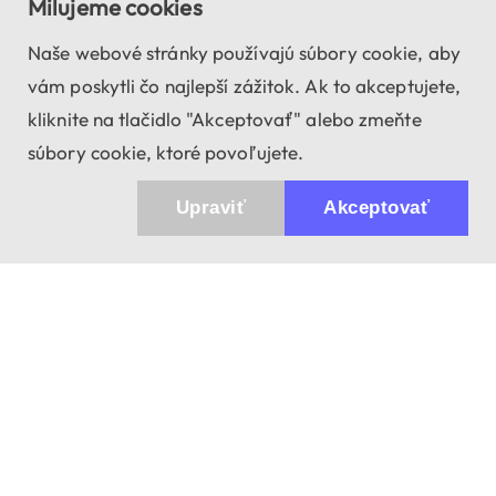
Milujeme cookies
Naše webové stránky používajú súbory cookie, aby
vám poskytli čo najlepší zážitok. Ak to akceptujete,
kliknite na tlačidlo "Akceptovať" alebo zmeňte
súbory cookie, ktoré povoľujete.
Upraviť
Akceptovať
943 01 Štúrovo, Sv. Imricha 33.
T&M Trade sro