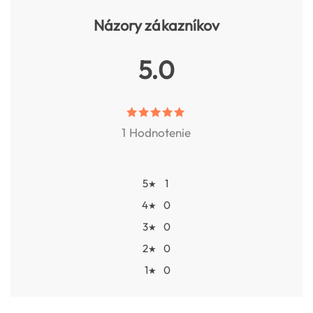
Názory zákazníkov
5.0
1 Hodnotenie
5
1
★
4
0
★
3
0
★
2
0
★
1
0
★