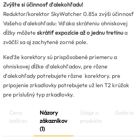
Zvýšte si účinnosť ďalekohľadu!
Reduktor/korektor SkyWatcher 0.85x zvýši účinnosť
Vašeho ďalekohľadu: Vďaka skráteniu ohniskovej
dĺžky môžete
skrátiť expozície až o jednu tretinu
a
zväčší sa aj zachytené zorné pole.
Keďže korektory sú prispôsobené priemeru a
ohniskovej dĺžke ďalekohľadov, pre rôzne
ďalekohľady potrebujete rôzne korektory. pre
pripojenie zrkadlovky potrebujete už len T2 krúžok
pre príslušný typ zrkadlovky.
Ceny
Názory
Údaje o
Galéria
balíkov
zákazníkov
produkte
(1)