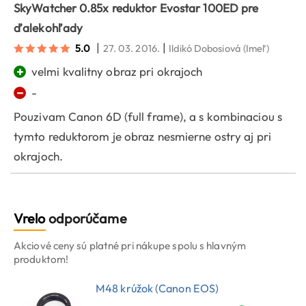
SkyWatcher 0.85x reduktor Evostar 100ED pre
ďalekohľady
|
|
5.0
27. 03. 2016.
Ildikó Dobosiová
(Imeľ)
+
velmi kvalitny obraz pri okrajoch
−
-
Pouzivam Canon 6D (full frame), a s kombinaciou s
tymto reduktorom je obraz nesmierne ostry aj pri
okrajoch.
Vrelo
odporúčame
Akciové ceny sú platné pri nákupe spolu s hlavným
produktom!
M48 krúžok (Canon EOS)