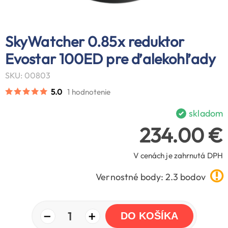
SkyWatcher 0.85x reduktor
Evostar 100ED pre ďalekohľady
SKU: 00803
5.0
1 hodnotenie
skladom
234.00 €
V cenách je zahrnutá DPH
Vernostné body: 2.3 bodov
−
+
1
DO KOŠÍKA