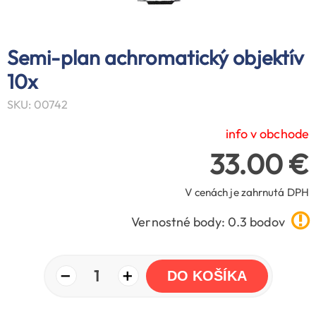
Semi-plan achromatický objektív
10x
SKU: 00742
info v obchode
33.00 €
V cenách je zahrnutá DPH
Vernostné body: 0.3 bodov
−
+
1
DO KOŠÍKA