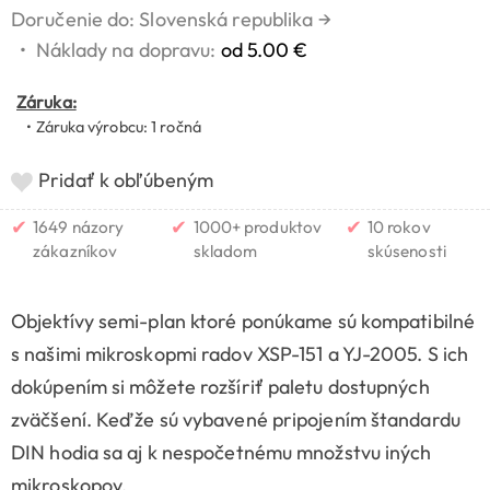
Doručenie do: Slovenská republika
→
•
Náklady na dopravu:
od 5.00 €
Záruka:
• Záruka výrobcu: 1 ročná
Pridať k obľúbeným
✔
✔
✔
1649 názory
1000+ produktov
10 rokov
zákazníkov
skladom
skúsenosti
Objektívy semi-plan ktoré ponúkame sú kompatibilné
s našimi mikroskopmi radov XSP-151 a YJ-2005. S ich
dokúpením si môžete rozšíriť paletu dostupných
zväčšení. Keďže sú vybavené pripojením štandardu
DIN hodia sa aj k nespočetnému množstvu iných
mikroskopov.