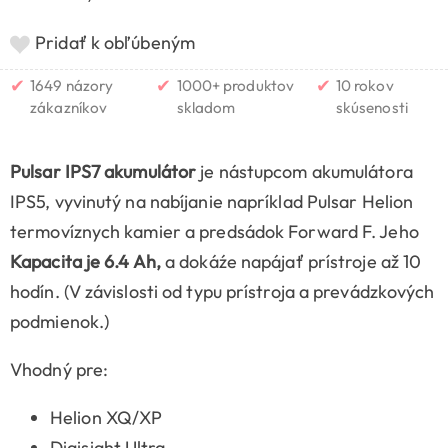
Pridať k obľúbeným
✔
✔
✔
1649 názory
1000+ produktov
10 rokov
zákazníkov
skladom
skúsenosti
Pulsar IPS7 akumulátor
je nástupcom akumulátora
IPS5, vyvinutý na nabíjanie napríklad Pulsar Helion
termovíznych kamier a predsádok Forward F. Jeho
Kapacita je 6.4 Ah,
a dokáźe napájať prístroje až 10
hodín. (V závislosti od typu prístroja a prevádzkových
podmienok.)
Vhodný pre:
Helion XQ/XP
Digisight Ultra