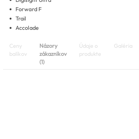
Forward F
Trail
Accolade
Ceny
Názory
Údaje o
Galéria
balíkov
zákazníkov
produkte
(1)