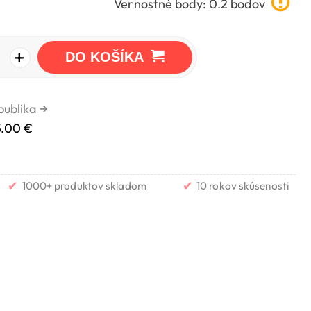
Vernostné body: 0.2 bodov
+
DO KOŠÍKA
publika
→
5.00 €
✔
✔
1000+ produktov skladom
10 rokov skúsenosti