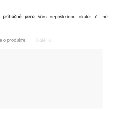
 prítlačné pero
Vám nepoškriabe okulár či iné
e o produkte
Galéria