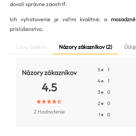
dovolí správne zaostriť.
Ich vyhotovenie je veľmi kvalitné: a
mosadzné
príslušenstvo.
Ceny balíkov
Názory zákazníkov (2)
Údaj
5
1
★
Názory zákazníkov
4
1
★
4.5
3
0
★
2
0
★
2 Hodnotenie
1
0
★