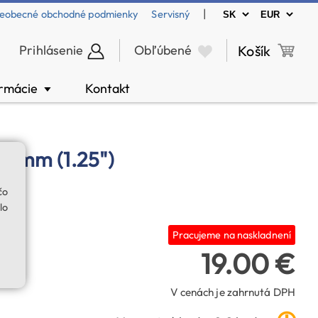
|
eobecné obchodné podmienky
Servisný
Prihlásenie
Obľúbené
Košík
ormácie
Kontakt
▼
26 mm (1.25")
čo
lo
Pracujeme na naskladnení
19.00 €
V cenách je zahrnutá DPH