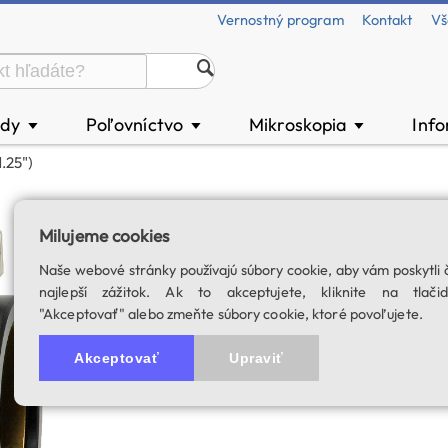
Vernostný program
Kontakt
Vš
ody
Poľovníctvo
Mikroskopia
Inf
▼
▼
▼
.25")
Predlžovací člen 
Milujeme cookies
SKU: 01720
Naše webové stránky používajú súbory cookie, aby vám poskytli 
4.5
2 hodnotenie
najlepší zážitok. Ak to akceptujete, kliknite na tlačid
"Akceptovať" alebo zmeňte súbory cookie, ktoré povoľujete.
Akceptovať
Upraviť