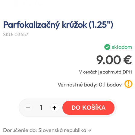
Parfokalizačný krúžok (1.25")
SKU: 03657
skladom
9.00 €
V cenách je zahrnutá DPH
Vernostné body: 0.1 bodov
−
+
1
DO KOŠÍKA
Doručenie do: Slovenská republika
→