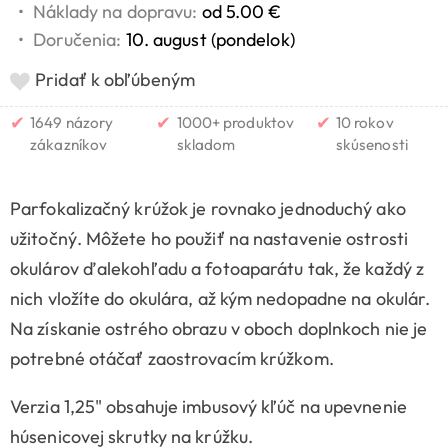
•
Náklady na dopravu:
od 5.00 €
•
Doručenia:
10. august (pondelok)
Pridať k obľúbeným
✔
✔
✔
1649 názory
1000+ produktov
10 rokov
zákazníkov
skladom
skúsenosti
Parfokalizačný krúžok je rovnako jednoduchý ako
užitočný. Môžete ho použiť na nastavenie ostrosti
okulárov ďalekohľadu a fotoaparátu tak, že každý z
nich vložíte do okulára, až kým nedopadne na okulár.
Na získanie ostrého obrazu v oboch doplnkoch nie je
potrebné otáčať zaostrovacím krúžkom.
Verzia 1,25" obsahuje imbusový kľúč na upevnenie
húsenicovej skrutky na krúžku.