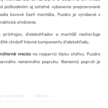
ed poškodením aj ostatné vybavenie prepravované
kodia kovové časti montáže. Puzdro je vyrobené z
praktické otváranie.
 prístrojov, ďalekohľadov a montáží nezhoršuje
ležité chrániť hlavné komponenty ďalekohľadu.
vnútorné vrecko
na rozpernú tácku statívu. Puzdro
pevného ramenného popruhu. Ramenný popruh je
e o produkte
Galéria