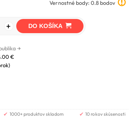
Vernostné body: 0.8 bodov
+
DO KOŠÍKA
publika
→
5.00 €
orok)
✔
✔
1000+ produktov skladom
10 rokov skúsenosti