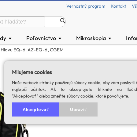
Vernostný program
Kontakt
Vš
ody
Poľovníctvo
Mikroskopia
Inf
▼
▼
▼
re Hlavu EQ-6, AZ-EQ-6, CGEM
Oklop polstrovan
Milujeme cookies
CGEM
Naše webové stránky používajú súbory cookie, aby vám poskytli 
SKU: 00326
najlepší zážitok. Ak to akceptujete, kliknite na tlačid
"Akceptovať" alebo zmeňte súbory cookie, ktoré povoľujete.
Akceptovať
Upraviť