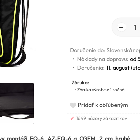
−
1
Doručenie do: Slovenská re
•
Náklady na dopravu:
od 
•
Doručenia:
11. august (ut
Záruka:
• Záruka výrobcu: 1 ročná
Pridať k obľúbeným
✔
1649 názory zákazníkov
lavy montáží EQ-6, AZ-EQ-6 a CGEM
.
2 cm hrubé