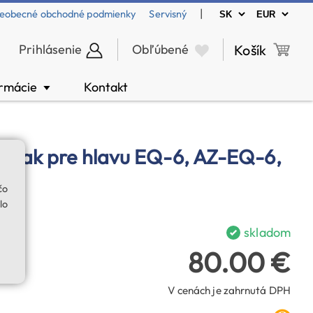
|
eobecné obchodné podmienky
Servisný
Prihlásenie
Obľúbené
Košík
ormácie
Kontakt
▼
ý vak pre hlavu EQ-6, AZ-EQ-6,
čo
lo
skladom
80.00 €
V cenách je zahrnutá DPH