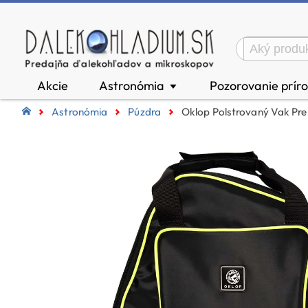
Akcie
Astronómia
Pozorovanie prír
▼
Astronómia
Púzdra
Oklop Polstrovaný Vak P