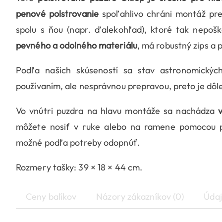
penové polstrovanie
spoľahlivo chráni montáž pr
spolu s ňou (napr. ďalekohľad), ktoré tak nepoš
pevného a odolného materiálu
, má robustný zips a 
Podľa našich skúseností sa stav astronomických
používaním, ale nesprávnou prepravou, preto je dô
Vo vnútri puzdra na hlavu montáže sa nachádza
môžete nosiť v ruke alebo na ramene pomocou 
možné podľa potreby odopnúť.
Rozmery tašky: 39 × 18 × 44 cm.
Ceny balíkov
Názory zákazníkov (0)
Údaj