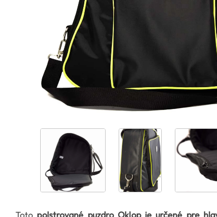
Toto
polstrované puzdro Oklop je určené pre h