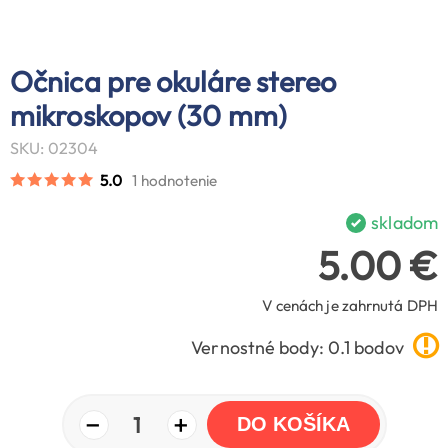
Očnica pre okuláre stereo
mikroskopov (30 mm)
SKU: 02304
5.0
1 hodnotenie
skladom
5.00 €
V cenách je zahrnutá DPH
Vernostné body: 0.1 bodov
−
+
1
DO KOŠÍKA