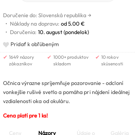
Doručenie do: Slovenská republika
→
•
Náklady na dopravu:
od 5.00 €
•
Doručenia:
10. august (pondelok)
Pridať k obľúbeným
✔
✔
✔
1649 názory
1000+ produktov
10 rokov
zákazníkov
skladom
skúsenosti
Očnica výrazne spríjemňuje pozorovanie - odcloní
vonkejšie rušivé svetlo a pomáha pri nájdení ideálnej
vzdialenosti oka od okuláru.
Cena platí pre 1 ks!
Ceny
Názory
Údaje o
Galéria