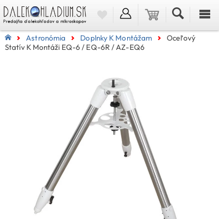
Astronómia
Doplnky K Montážam
Oceľový
Statív K Montáži EQ-6 / EQ-6R / AZ-EQ6