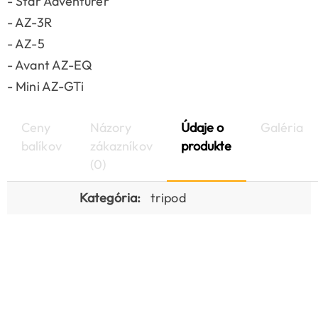
- Star Adventurer
- AZ-3R
- AZ-5
- Avant AZ-EQ
- Mini AZ-GTi
Ceny
Názory
Údaje o
Galéria
balíkov
zákazníkov
produkte
(0)
Kategória:
tripod