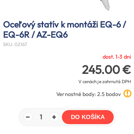
Oceľový statív k montáži EQ-6 /
EQ-6R / AZ-EQ6
SKU: 02167
dost. 1-3 dni
245.00 €
V cenách je zahrnutá DPH
Vernostné body: 2.5 bodov
−
+
1
DO KOŠÍKA