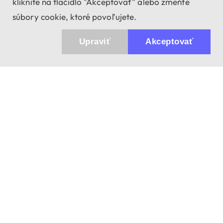
kliknite na tlačidlo "Akceptovať" alebo zmeňte
súbory cookie, ktoré povoľujete.
Upraviť
Akceptovať
943 01 Štúrovo, Sv. Imricha 33.
T&M Trade sro
info@dalekohladium.sk
V pracovné dni odpovedáme do 24 hodín
+421-905-452906