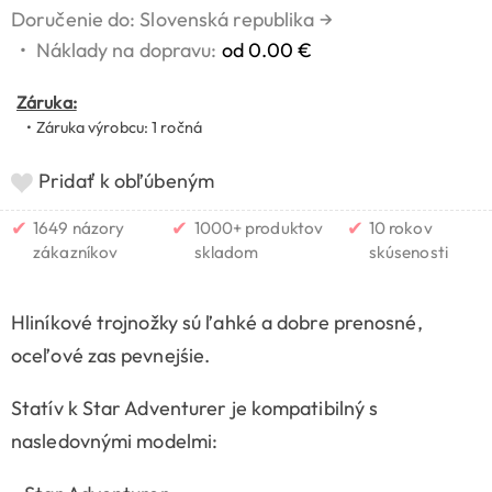
Doručenie do: Slovenská republika
→
•
Náklady na dopravu:
od 0.00 €
Záruka:
• Záruka výrobcu: 1 ročná
Pridať k obľúbeným
✔
✔
✔
1649 názory
1000+ produktov
10 rokov
zákazníkov
skladom
skúsenosti
Hliníkové trojnožky sú ľahké a dobre prenosné,
oceľové zas pevnejśie.
Statív k Star Adventurer je kompatibilný s
nasledovnými modelmi: