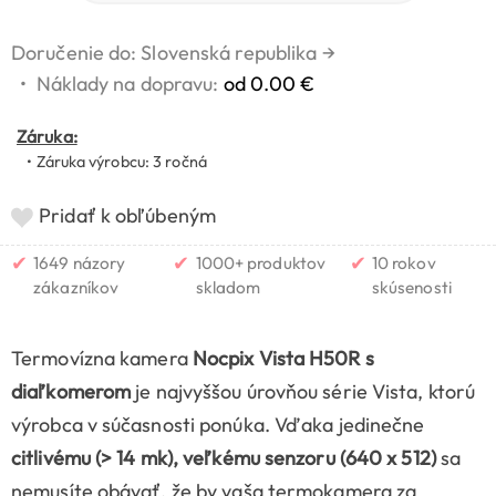
Doručenie do: Slovenská republika
→
•
Náklady na dopravu:
od 0.00 €
Záruka:
• Záruka výrobcu: 3 ročná
Pridať k obľúbeným
✔
✔
✔
1649 názory
1000+ produktov
10 rokov
zákazníkov
skladom
skúsenosti
Termovízna kamera
Nocpix Vista H50R s
diaľkomerom
je najvyššou úrovňou série Vista, ktorú
výrobca v súčasnosti ponúka. Vďaka jedinečne
citlivému (> 14 mk), veľkému
senzoru
(640 x 512)
sa
nemusíte obávať, že by vaša termokamera za