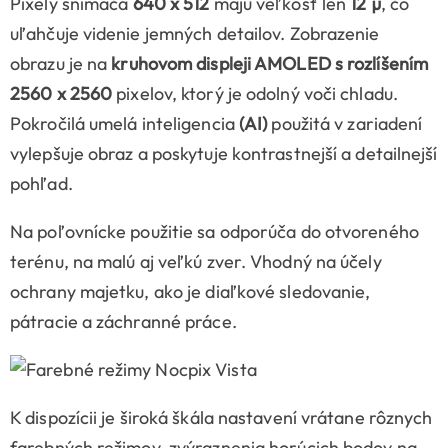
Pixely snímača
640 x 512
majú veľkosť len
12 µ
, čo
uľahčuje videnie jemných detailov. Zobrazenie
obrazu je na
kruhovom displeji
AMOLED
s rozlíšením
2560 x 2560
pixelov, ktorý je odolný voči chladu.
Pokročilá umelá inteligencia
(AI)
použitá v zariadení
vylepšuje obraz a poskytuje kontrastnejší a detailnejší
pohľad.
Na poľovnícke použitie sa odporúča do otvoreného
terénu, na malú aj veľkú zver. Vhodný na účely
ochrany majetku, ako je diaľkové sledovanie,
pátracie a záchranné práce.
K dispozícii je široká škála nastavení vrátane rôznych
farebných režimov, zvýraznenia horúcich bodov na