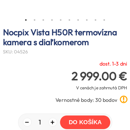
Nocpix Vista H50R termovízna
kamera s diaľkomerom
SKU: 04526
dost. 1-3 dni
2 999.00 €
V cenách je zahrnutá DPH
Vernostné body: 30 bodov
−
+
1
DO KOŠÍKA