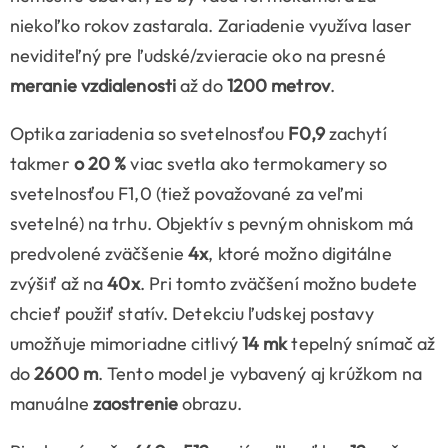
niekoľko rokov zastarala. Zariadenie využíva laser
neviditeľný pre ľudské/zvieracie oko na presné
meranie vzdialenosti
až do
1200 metrov
.
Optika zariadenia so svetelnosťou
F0,9
zachytí
takmer
o 20 %
viac svetla ako termokamery so
svetelnosťou F1,0 (tiež považované za veľmi
svetelné) na trhu. Objektív s pevným ohniskom má
predvolené zväčšenie
4x
, ktoré možno digitálne
zvýšiť až na
40x
. Pri tomto zväčšení možno budete
chcieť použiť statív. Detekciu ľudskej postavy
umožňuje mimoriadne citlivý
14 mk
tepelný snímač až
do
2600 m
. Tento model je vybavený aj krúžkom na
manuálne
zaostrenie
obrazu.