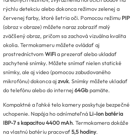
rýchlu detekciu alebo dokonca režimov zelenej a
červenej farby, ktoré šetria oči. Pomocou režimu
PIP
(obraz v obraze) môžete naraz zobraziť malý
zväčšený obraz, pričom sa zachová vizuálna kvalita
okolia. Termokameru môžete ovládať aj
prostredníctvom
WiFi
a prezerať alebo ukladať
zachytené snímky. Môžete snímať nielen statické
snímky, ale aj video (pomocou zabudovaného
mikrofónu) dokonca aj
zvuk
. Snímky môžete ukladať
do telefónu alebo do internej
64Gb
pamäte.
Kompaktné a ľahké telo kamery poskytuje bezpečné
uchopenie. Napája ho odnímateľná
Li-Ion batéria
IBP-7 s kapacitou 4400 mAh
. Termokamera dokáže
na vlastnú batériu pracovať
5,5 hodiny
.