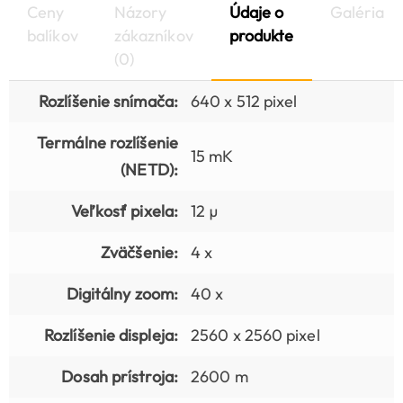
Ceny
Názory
Údaje o
Galéria
balíkov
zákazníkov
produkte
(0)
Rozlíšenie snímača:
640 x 512 pixel
Termálne rozlíšenie
15 mK
(NETD):
Veľkosť pixela:
12 µ
Zväčšenie:
4 x
Digitálny zoom:
40 x
Rozlíšenie displeja:
2560 x 2560 pixel
Dosah prístroja:
2600 m