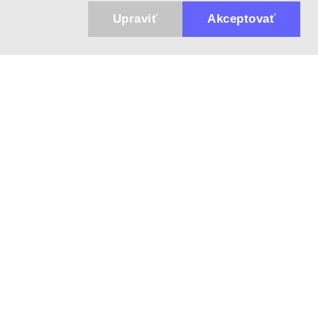
Upraviť
Akceptovať
943 01 Štúrovo, Sv. Imricha 33.
T&M Trade sro
info@dalekohladium.sk
V pracovné dni odpovedáme do 24 hodín
+421-905-452906
Pondelok - Piatok: 10:00-16:00