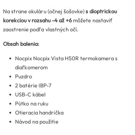
Na strane okuláru (očnej šošovke)
s
dioptrickou
korekciou
v rozsahu -4 až +6
môžete nastaviť
zaostrenie podľa vlastných očí.
Obsah balenia:
Nocpix Nocpix Vista H50R termokamera s
diaľkomerom
Puzdro
2 batérie IBP-7
USB-C kábel
Pútko na ruku
Otieracia handrička
Návod na použitie