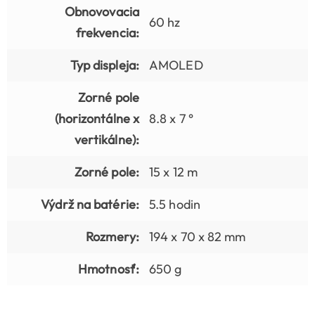
Obnovovacia
60 hz
frekvencia:
Typ displeja:
AMOLED
Zorné pole
(horizontálne x
8.8 x 7 °
vertikálne):
Zorné pole:
15 x 12 m
Výdrž na batérie:
5.5 hodin
Rozmery:
194 x 70 x 82 mm
Hmotnosť:
650 g