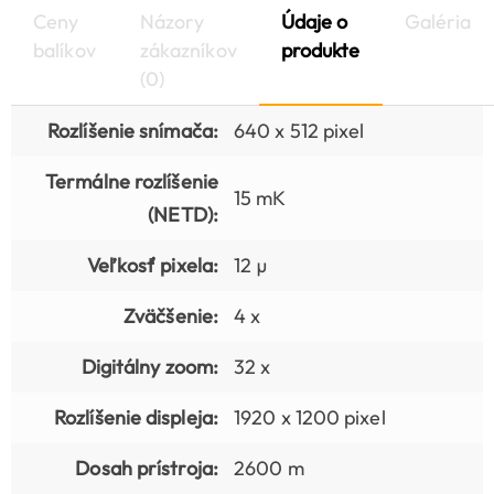
Ceny
Názory
Údaje o
Galéria
balíkov
zákazníkov
produkte
(0)
Rozlíšenie snímača:
640 x 512 pixel
Termálne rozlíšenie
15 mK
(NETD):
Veľkosť pixela:
12 µ
Zväčšenie:
4 x
Digitálny zoom:
32 x
Rozlíšenie displeja:
1920 x 1200 pixel
Dosah prístroja:
2600 m