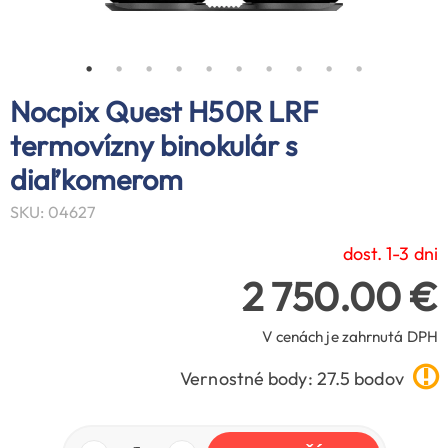
Nocpix Quest H50R LRF
termovízny binokulár s
diaľkomerom
SKU: 04627
dost. 1-3 dni
2 750.00 €
V cenách je zahrnutá DPH
Vernostné body: 27.5 bodov