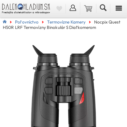
Poľovníctvo
Termovízne Kamery
Nocpix Quest
H50R LRF Termovízny Binokulár S Diaľkomerom