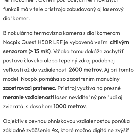
funkcií má v tele prístroja zabudovaný aj laserový
diaľkomer.
Binokulárna termovizna kamera s diaľkomerom
Nocpix Quest H50R LRF je vybavená veľmi
citlivým
senzorom (> 15 mK)
. Vďaka tomu dokáže zachytiť
postavu človeka alebo tepelný zdroj podobnej
veľkosti až do vzdialenosti
2600 metrov
. Aj pri tomto
modeli Nocpix pomáha so zaostrením manuálny
zaostrovací prstenec
. Prístroj využíva na presné
meranie vzdialenosti
laser neviditeľný pre ľudí aj
zvieratá, s dosahom
1000 metrov
.
Objektív s pevnou ohniskovou vzdialenosťou ponúka
základné zväčšenie
4x
, ktoré možno digitálne zvýšiť