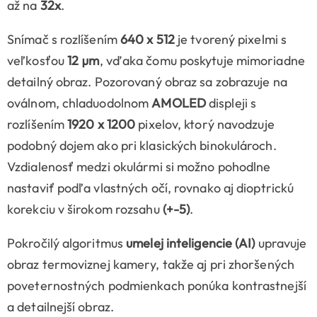
až na
32x
.
Snímač s rozlíšením
640 x 512
je tvorený pixelmi s
veľkosťou
12 µm
, vďaka čomu poskytuje mimoriadne
detailný obraz. Pozorovaný obraz sa zobrazuje na
oválnom, chladuodolnom
AMOLED
displeji s
rozlíšením
1920 x 1200
pixelov, ktorý navodzuje
podobný dojem ako pri klasických binokulároch.
Vzdialenosť medzi okulármi si možno pohodlne
nastaviť podľa vlastných očí, rovnako aj dioptrickú
korekciu v širokom rozsahu
(+-5)
.
Pokročilý algoritmus
umelej inteligencie (AI)
upravuje
obraz termoviznej kamery, takže aj pri zhoršených
poveternostných podmienkach ponúka kontrastnejší
a detailnejší obraz.