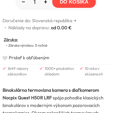
−
+
1
DO KOŠÍKA
Doručenie do: Slovenská republika
→
•
Náklady na dopravu:
od 0.00 €
Záruka:
• Záruka výrobcu: 3 ročná
Pridať k obľúbeným
✔
✔
✔
1649 názory
1000+ produktov
10 rokov
zákazníkov
skladom
skúsenosti
Binokulárna termovizna kamera s diaľkomerom
Nocpix Quest H50R LRF
spája pohodlie klasických
binokulárov s moderným výkonom pozorovacích
termokamier. Okrem pokročilých termovíznych