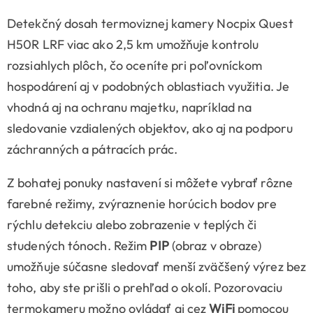
Detekčný dosah termoviznej kamery Nocpix Quest
H50R LRF viac ako 2,5 km umožňuje kontrolu
rozsiahlych plôch, čo oceníte pri poľovníckom
hospodárení aj v podobných oblastiach využitia. Je
vhodná aj na ochranu majetku, napríklad na
sledovanie vzdialených objektov, ako aj na podporu
záchranných a pátracích prác.
Z bohatej ponuky nastavení si môžete vybrať rôzne
farebné režimy, zvýraznenie horúcich bodov pre
rýchlu detekciu alebo zobrazenie v teplých či
studených tónoch. Režim
PIP
(obraz v obraze)
umožňuje súčasne sledovať menší zväčšený výrez bez
toho, aby ste prišli o prehľad o okolí. Pozorovaciu
termokameru možno ovládať aj cez
WiFi
pomocou