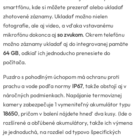
smartfónu, kde si môžete prezerať alebo ukladať
zhotovené záznamy. Ukladať možno nielen
fotografie, ale aj video, a vďaka vstavanému
mikrofónu dokonca aj
so zvukom
. Okrem telefónu
možno záznamy ukladať aj do integrovanej pamäte
64 GB
, odkiaľ ich jednoducho prenesiete do
počítača.
Puzdro s pohodlným úchopom má ochranu proti
prachu a vode podľa normy
IP67
, takže obstojí aj v
náročných podmienkach. Napájanie termoviznej
kamery zabezpečuje 1 vymeniteľný akumulátor typu
18650
, pričom v balení nájdete hneď dva kusy. (Ide o
rozšírené a obľúbené akumulátory, takže ich výmena
je jednoduchá, na rozdiel od typovo špecifických