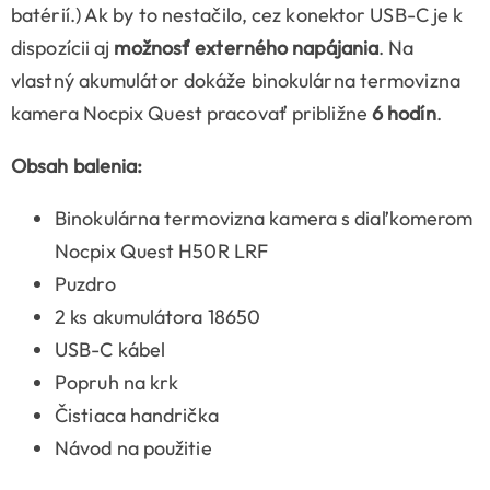
batérií.) Ak by to nestačilo, cez konektor USB-C je k
dispozícii aj
možnosť externého napájania
. Na
vlastný akumulátor dokáže binokulárna termovizna
kamera Nocpix Quest pracovať približne
6 hodín
.
Obsah balenia:
Binokulárna termovizna kamera s diaľkomerom
Nocpix Quest H50R LRF
Puzdro
2 ks akumulátora 18650
USB-C kábel
Popruh na krk
Čistiaca handrička
Návod na použitie