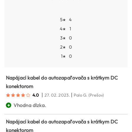
5
4
★
4
1
★
3
0
★
2
0
★
1
0
★
Napájací kabel do autozapaľovača s krátkym DC
konektorom
|
|
4.0
27. 02. 2023.
Palo G.
(Prešov)
+
Vhodna dlzka.
Napájací kabel do autozapaľovača s krátkym DC
konektorom