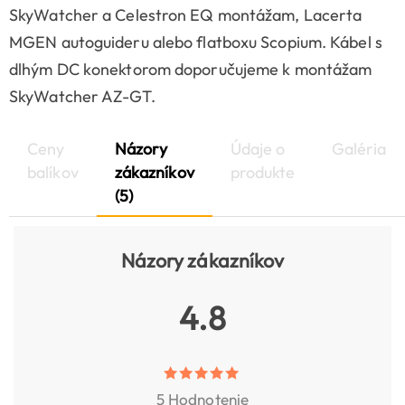
SkyWatcher a Celestron EQ montážam, Lacerta
MGEN autoguideru alebo flatboxu Scopium. Kábel s
dlhým DC konektorom doporučujeme k montážam
SkyWatcher AZ-GT.
Ceny
Názory
Údaje o
Galéria
balíkov
zákazníkov
produkte
(5)
Názory zákazníkov
4.8
5 Hodnotenie