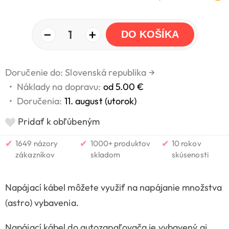
−
+
1
DO KOŠÍKA
Doručenie do: Slovenská republika
→
•
Náklady na dopravu:
od 5.00 €
•
Doručenia:
11. august (utorok)
Pridať k obľúbeným
✔
✔
✔
1649 názory
1000+ produktov
10 rokov
zákazníkov
skladom
skúsenosti
Napájací kábel môžete využiť na napájanie množstva
(astro) vybavenia.
Napájací kábel do autozapaľovača je vybavený aj