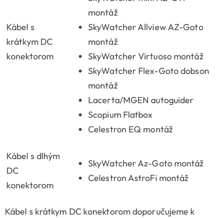
montáž
Kábel s
SkyWatcher Allview AZ-Goto
krátkym DC
montáž
konektorom
SkyWatcher Virtuoso montáž
SkyWatcher Flex-Goto dobson
montáž
Lacerta/MGEN autoguider
Scopium Flatbox
Celestron EQ montáž
Kábel s dlhým
SkyWatcher Az-Goto montáž
DC
Celestron AstroFi montáž
konektorom
Kábel s krátkym DC konektorom doporučujeme k