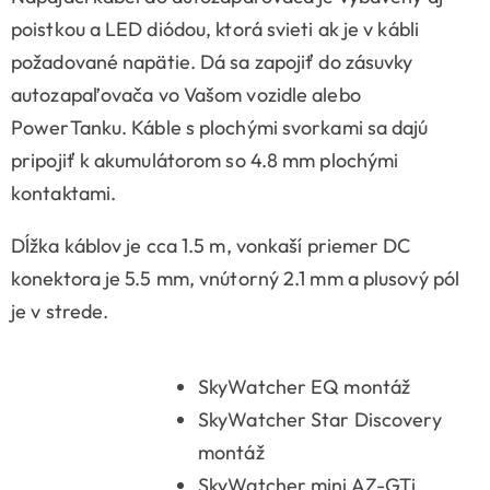
poistkou a LED diódou, ktorá svieti ak je v kábli
požadované napätie. Dá sa zapojiť do zásuvky
autozapaľovača vo Vašom vozidle alebo
PowerTanku. Káble s plochými svorkami sa dajú
pripojiť k akumulátorom so 4.8 mm plochými
kontaktami.
Dĺžka káblov je cca 1.5 m, vonkaší priemer DC
konektora je 5.5 mm, vnútorný 2.1 mm a plusový pól
je v strede.
SkyWatcher EQ montáž
SkyWatcher Star Discovery
montáž
SkyWatcher mini AZ-GTi