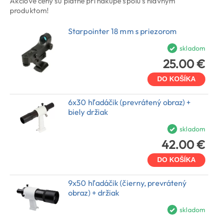
Akciové ceny sú platné pri nákupe spolu s hlavným
produktom!
Starpointer 18 mm s priezorom
skladom
25.00 €
DO KOŠÍKA
6x30 hľadáčik (prevrátený obraz) +
biely držiak
skladom
42.00 €
DO KOŠÍKA
9x50 hľadáčik (čierny, prevrátený
obraz) + držiak
skladom