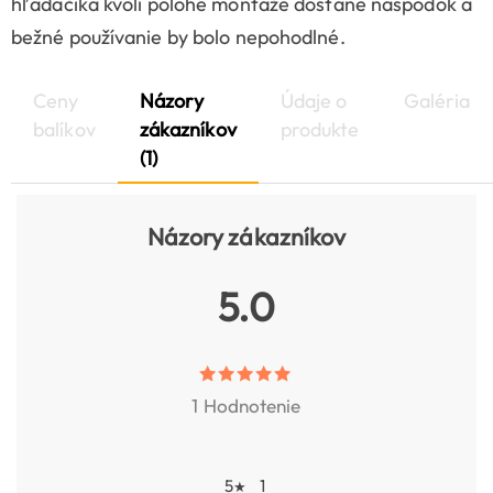
hľadáčika kvôli polohe montáže dostane naspodok a
bežné používanie by bolo nepohodlné.
Ceny
Názory
Údaje o
Galéria
balíkov
zákazníkov
produkte
(1)
Názory zákazníkov
5.0
1 Hodnotenie
5
1
★