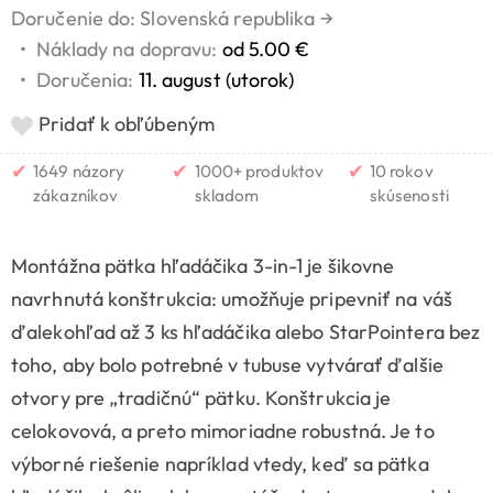
Doručenie do: Slovenská republika
→
•
Náklady na dopravu:
od 5.00 €
•
Doručenia:
11. august (utorok)
Pridať k obľúbeným
✔
✔
✔
1649 názory
1000+ produktov
10 rokov
zákazníkov
skladom
skúsenosti
Montážna pätka hľadáčika 3-in-1 je šikovne
navrhnutá konštrukcia: umožňuje pripevniť na váš
ďalekohľad až 3 ks hľadáčika alebo StarPointera bez
toho, aby bolo potrebné v tubuse vytvárať ďalšie
otvory pre „tradičnú“ pätku. Konštrukcia je
celokovová, a preto mimoriadne robustná. Je to
výborné riešenie napríklad vtedy, keď sa pätka