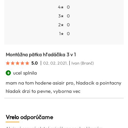
4
0
★
3
0
★
2
0
★
1
0
★
Montážna pätka hľadáčika 3 v 1
|
|
5.0
02. 02. 2021.
Ivan
(Branč)
+
ucel splnila
mam na tom hodene asiair pro, hladacik a pointacny
hladak drzi to pevne, vyborna vec
Vrelo
odporúčame