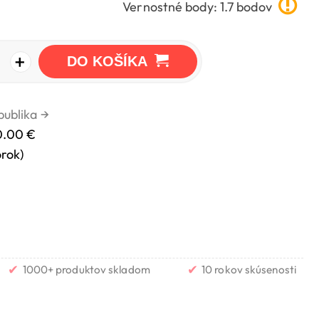
Vernostné body: 1.7 bodov
+
DO KOŠÍKA
publika
→
0.00 €
orok)
✔
✔
1000+ produktov skladom
10 rokov skúsenosti