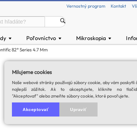
Vernostný program
Kontakt
Vš
ody
Poľovníctvo
Mikroskopia
Inf
▼
▼
▼
ntific 82° Series 4.7 Mm
Explore Scientifi
Milujeme cookies
SKU: 00271
Naše webové stránky používajú súbory cookie, aby vám poskytli 
5.0
1 hodnotenie
najlepší zážitok. Ak to akceptujete, kliknite na tlačid
"Akceptovať" alebo zmeňte súbory cookie, ktoré povoľujete.
Akceptovať
Upraviť