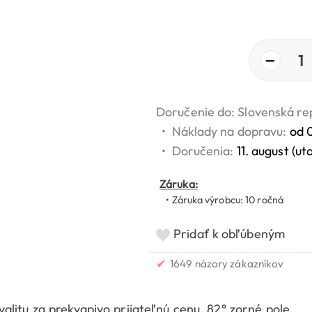
−
1
Doručenie do: Slovenská re
•
Náklady na dopravu:
od 
•
Doručenia:
11. august (ut
Záruka:
• Záruka výrobcu: 10 ročná
Pridať k obľúbeným
✔
1649 názory zákazníkov
alitu za prekvapivo prijateľnú cenu. 82° zorné pole