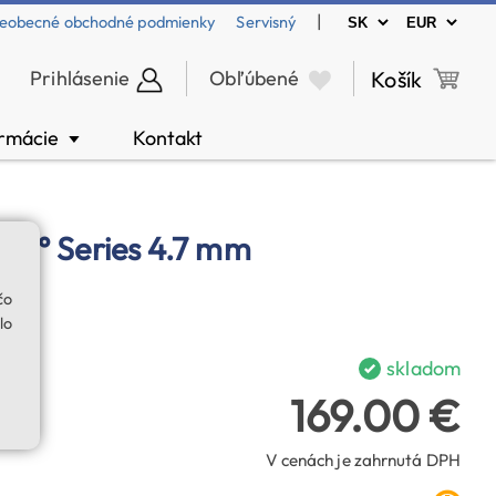
|
eobecné obchodné podmienky
Servisný
Prihlásenie
Obľúbené
Košík
ormácie
Kontakt
▼
c 82° Series 4.7 mm
čo
lo
skladom
169.00 €
V cenách je zahrnutá DPH