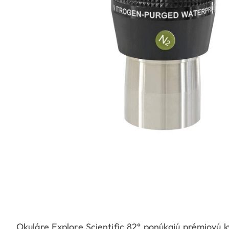
Okuláre Explore Scientific 82° ponúkajú prémiovú kv