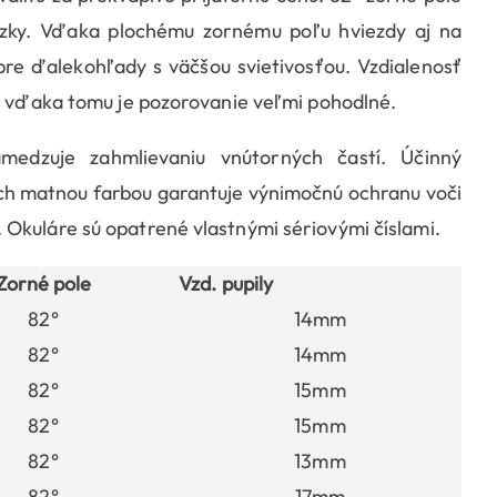
dzky. Vďaka plochému zornému poľu hviezdy aj na
pre ďalekohľady s väčšou svietivosťou. Vzdialenosť
r, vďaka tomu je pozorovanie veľmi pohodlné.
medzuje zahmlievaniu vnútorných častí. Účinný
ôch matnou farbou garantuje výnimočnú ochranu voči
Okuláre sú opatrené vlastnými sériovými číslami.
Zorné pole
Vzd. pupily
82°
14mm
82°
14mm
82°
15mm
82°
15mm
82°
13mm
82°
17mm