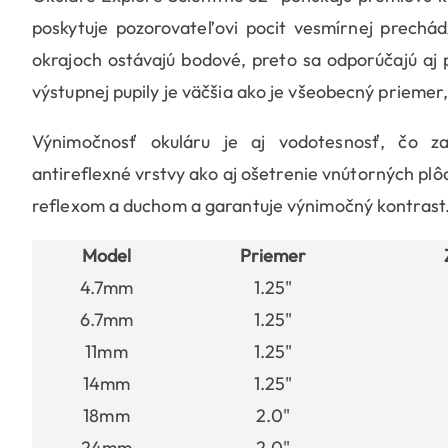
poskytuje pozorovateľovi pocit vesmírnej prechá
okrajoch ostávajú bodové, preto sa odporúčajú aj 
výstupnej pupily je väčšia ako je všeobecný prieme
Výnimočnosť okuláru je aj vodotesnosť, čo za
antireflexné vrstvy ako aj ošetrenie vnútorných pl
reflexom a duchom a garantuje výnimočný kontrast. 
Model
Priemer
4.7mm
1.25"
6.7mm
1.25"
11mm
1.25"
14mm
1.25"
18mm
2.0"
24mm
2.0"