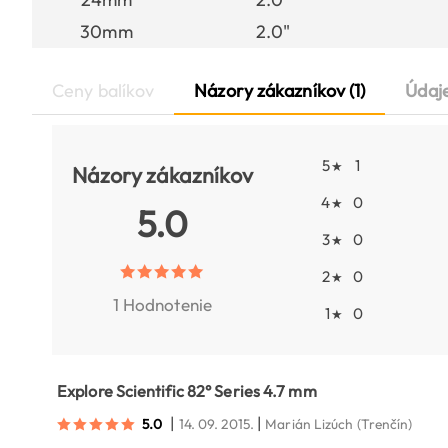
30mm
2.0"
Ceny balíkov
Názory zákazníkov (1)
Údaj
5
1
★
Názory zákazníkov
4
0
★
5.0
3
0
★
2
0
★
1 Hodnotenie
1
0
★
Explore Scientific 82° Series 4.7 mm
|
|
5.0
14. 09. 2015.
Marián Lizúch
(Trenčín)