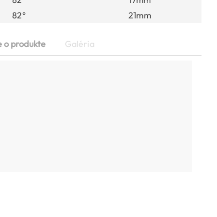
82°
21mm
e o produkte
Galéria