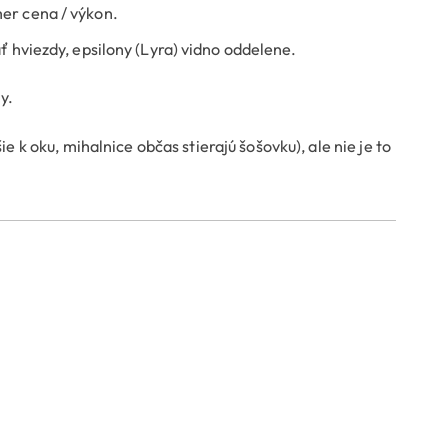
mer cena / výkon.
 hviezdy, epsilony (Lyra) vidno oddelene.
y.
ie k oku, mihalnice občas stierajú šošovku), ale nie je to