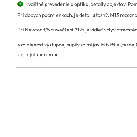
+
Kvalitné prevedenie a optika, detaily objektov. Po
Pri dobych podmienkach, je detail úžasný. M13 rozoznať
Pri Newton f/5 a zvečšení 212x je vidieť vplyv atmosfér
Vzdialenosť výstupnej pupily sa mi javila bližšie (tesnejš
zas nijak extremne.