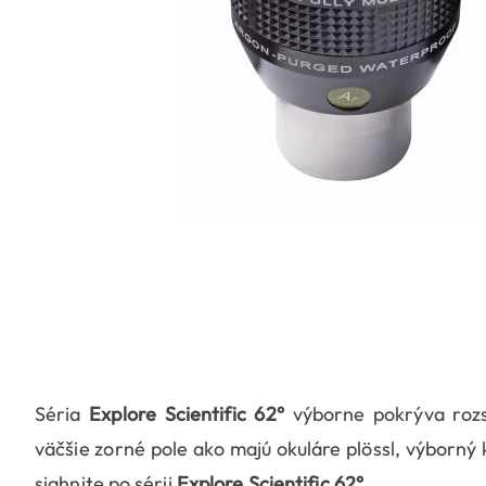
Séria
Explore Scientific 62°
výborne pokrýva rozs
väčšie zorné pole ako majú okuláre plössl, výborný 
siahnite po sérii
Explore Scientific 62°.