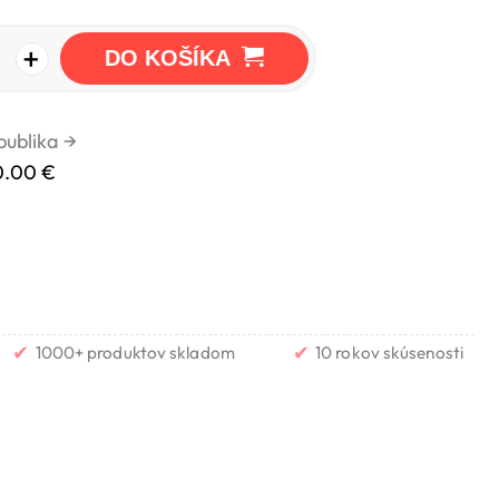
+
DO KOŠÍKA
publika
→
0.00 €
✔
✔
1000+ produktov skladom
10 rokov skúsenosti