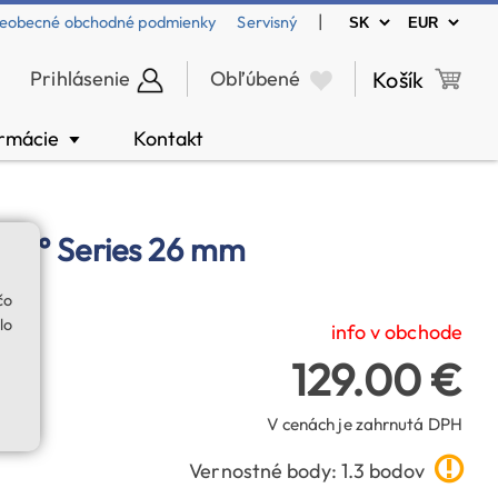
|
eobecné obchodné podmienky
Servisný
Prihlásenie
Obľúbené
Košík
ormácie
Kontakt
▼
c 62° Series 26 mm
čo
lo
info v obchode
129.00 €
V cenách je zahrnutá DPH
Vernostné body: 1.3 bodov