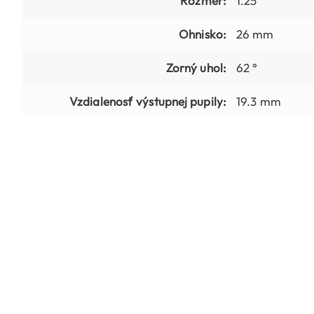
Rozmer:
1.25"
Ohnisko:
26 mm
Zorný uhol:
62 °
Vzdialenosť výstupnej pupily:
19.3 mm