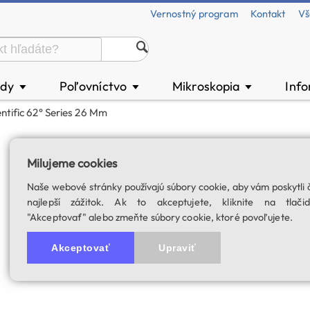
Vernostný program
Kontakt
Vš
ody
Poľovníctvo
Mikroskopia
Inf
▼
▼
▼
entific 62° Series 26 Mm
Explore Scientifi
Milujeme cookies
SKU: 02656
Naše webové stránky používajú súbory cookie, aby vám poskytli 
najlepší zážitok. Ak to akceptujete, kliknite na tlačid
"Akceptovať" alebo zmeňte súbory cookie, ktoré povoľujete.
Akceptovať
Upraviť