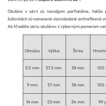
Okuláre v sérii sú navzájom parfokálne, takže 
šošovkách sú nanesené viacnásobné antireflexné vr
Ak hľadáte sériu okulárov s výborným pomerom ceny/
Ohnisko
Výška
Šírka
Hmotn
5.5 mm
57.5 mm
38 mm
100 
9 mm
57 mm
38 mm
100 
14 mm
53 mm
34 mm
99 