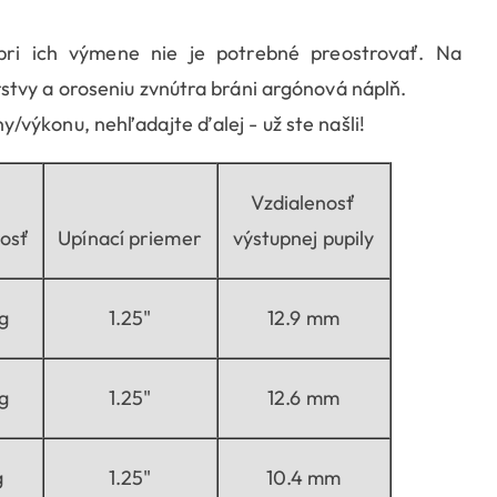
pri ich výmene nie je potrebné preostrovať. Na
stvy a oroseniu zvnútra bráni argónová náplň.
výkonu, nehľadajte ďalej - už ste našli!
Vzdialenosť
osť
Upínací priemer
výstupnej pupily
g
1.25"
12.9 mm
g
1.25"
12.6 mm
g
1.25"
10.4 mm