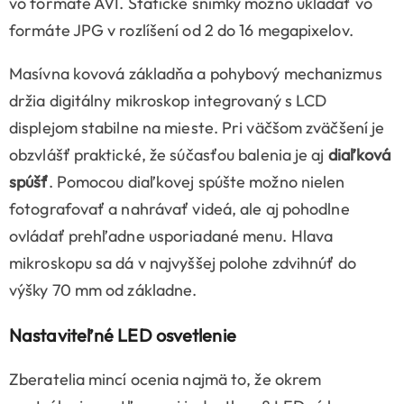
vo formáte AVI. Statické snímky možno ukladať vo
formáte JPG v rozlíšení od 2 do 16 megapixelov.
Masívna kovová základňa a pohybový mechanizmus
držia digitálny mikroskop integrovaný s LCD
displejom stabilne na mieste. Pri väčšom zväčšení je
obzvlášť praktické, že súčasťou balenia je aj
diaľková
spúšť
. Pomocou diaľkovej spúšte možno nielen
fotografovať a nahrávať videá, ale aj pohodlne
ovládať prehľadne usporiadané menu. Hlava
mikroskopu sa dá v najvyššej polohe zdvihnúť do
výšky 70 mm od základne.
Nastaviteľné LED osvetlenie
Zberatelia mincí ocenia najmä to, že okrem