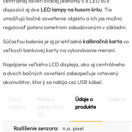
centrálnej osvetľovacej jednotky s 8 LED sú k
dispozícii aj dve
LED lampy na husom krku
. Tie
umožňujú bočné osvetlenie objektu a ich jas možno
regulovať potenciometrom zabudovaným v základni.
Súčasťou balenia je aj priehľadná
kalibračná karta
vo
veľkosti bankovej karty na vykonávanie meraní.
Napájanie veľkého LCD displeja, ako aj centrálneho
a dvoch bočných osvetlení zabezpečuje vstavaný
akumulátor, ktorý sa nabíja cez USB kábel.
Ceny
Názory
Údaje o
Galéria
balíkov
zákazníkov
produkte
(0)
Rozlíšenie senzora:
n.a. pixel