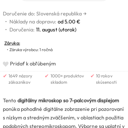
Doručenie do: Slovenská republika
→
•
Náklady na dopravu:
od 5.00 €
•
Doručenia:
11. august (utorok)
Záruka:
• Záruka výrobcu: 1 ročná
Pridať k obľúbeným
✔
✔
✔
1649 názory
1000+ produktov
10 rokov
zákazníkov
skladom
skúsenosti
Tento
digitálny mikroskop so 7-palcovým displejom
ponúka pohodlné digitálne zobrazenie pri pozorovaní
s nízkym a stredným zväčšením, v oblastiach použitia
podobných stereomikroskopom. Výborne sa uplatní v