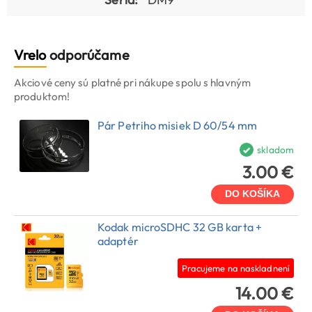
Vrelo
odporúčame
Akciové ceny sú platné pri nákupe spolu s hlavným
produktom!
Pár Petriho misiek D 60/54 mm
skladom
3.00 €
DO KOŠÍKA
Kodak microSDHC 32 GB karta +
adaptér
Pracujeme na naskladnení
14.00 €