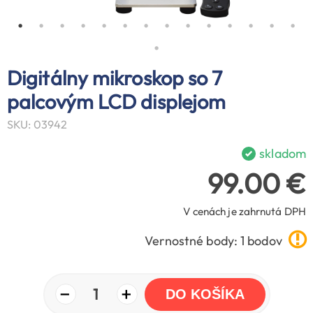
Digitálny mikroskop so 7
palcovým LCD displejom
SKU: 03942
skladom
99.00 €
V cenách je zahrnutá DPH
Vernostné body: 1 bodov
−
+
1
DO KOŠÍKA