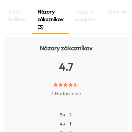
Ceny
Názory
Údaje o
Galéria
balíkov
zákazníkov
produkte
(3)
Názory zákazníkov
4.7
3 Hodnotenie
5
2
★
4
1
★