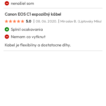
−
nenašiel som
Canon EOS C1 expozičný kábel
|
|
5.0
08. 06. 2020.
Miroslav B.
(Liptovsky Mikulas)
+
Splnil ocakavania
−
Nemam co vytknut
Kabel je flexibilny a dostatocne dlhy.