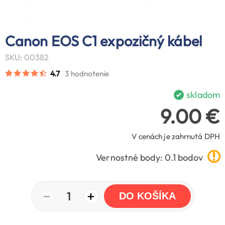
Canon EOS C1 expozičný kábel
SKU: 00382
4.7
3 hodnotenie
skladom
9.00 €
V cenách je zahrnutá DPH
Vernostné body: 0.1 bodov
−
+
1
DO KOŠÍKA