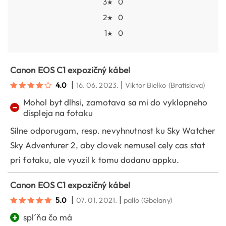
3
0
★
2
0
★
1
0
★
Canon EOS C1 expozičný kábel
|
|
4.0
16. 06. 2023.
Viktor Bielko
(Bratislava)
Mohol byt dlhsi, zamotava sa mi do vyklopneho
−
displeja na fotaku
Silne odporugam, resp. nevyhnutnost ku Sky Watcher
Sky Adventurer 2, aby clovek nemusel cely cas stat
pri fotaku, ale vyuzil k tomu dodanu appku.
Canon EOS C1 expozičný kábel
|
|
5.0
07. 01. 2021.
pallo
(Gbelany)
+
spl´ňa čo má