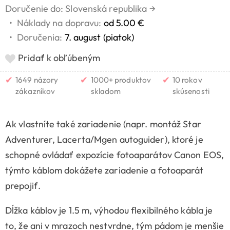
Doručenie do: Slovenská republika
→
•
Náklady na dopravu:
od 5.00 €
•
Doručenia:
7. august (piatok)
Pridať k obľúbeným
✔
✔
✔
1649 názory
1000+ produktov
10 rokov
zákazníkov
skladom
skúsenosti
Ak vlastníte také zariadenie (napr. montáž Star
Adventurer, Lacerta/Mgen autoguider), ktoré je
schopné ovládať expozície fotoaparátov Canon EOS,
týmto káblom dokážete zariadenie a fotoaparát
prepojiť.
Dĺžka káblov je 1.5 m, výhodou flexibilného kábla je
to, že ani v mrazoch nestvrdne, tým pádom je menšie