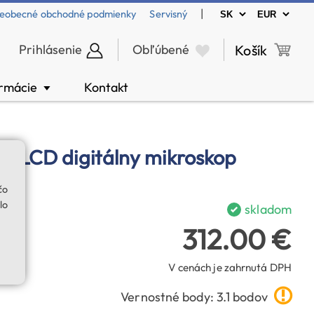
|
eobecné obchodné podmienky
Servisný
Prihlásenie
Obľúbené
Košík
ormácie
Kontakt
▼
0P LCD digitálny mikroskop
čo
lo
skladom
312.00 €
V cenách je zahrnutá DPH
Vernostné body: 3.1 bodov