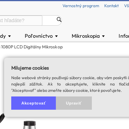
Vernostný program
Kontakt
Vš
ody
Poľovníctvo
Mikroskopia
Inf
▼
▼
▼
i 1080P LCD Digitálny Mikroskop
Bresser WiFi 108
Milujeme cookies
SKU: 04379
Naše webové stránky používajú súbory cookie, aby vám poskytli 
najlepší zážitok. Ak to akceptujete, kliknite na tlačid
"Akceptovať" alebo zmeňte súbory cookie, ktoré povoľujete.
Akceptovať
Upraviť