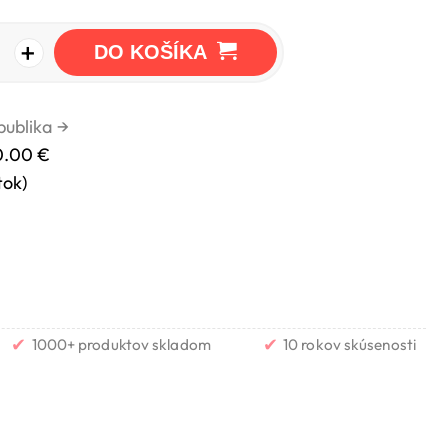
+
DO KOŠÍKA
publika
→
0.00 €
tok)
✔
✔
1000+ produktov skladom
10 rokov skúsenosti