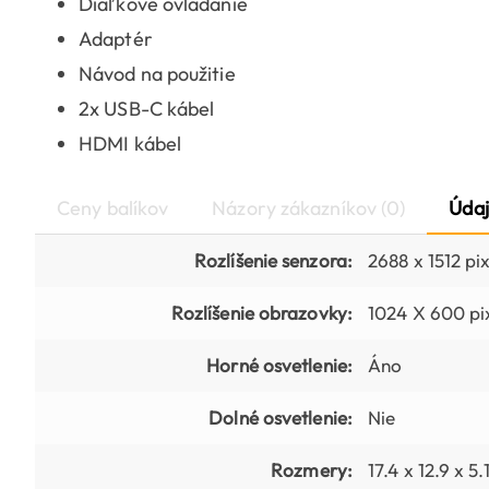
Diaľkové ovládanie
Adaptér
Návod na použitie
2x USB-C kábel
HDMI kábel
Ceny balíkov
Názory zákazníkov (0)
Údaj
Rozlíšenie senzora:
2688 x 1512 pix
Rozlíšenie obrazovky:
1024 X 600 pi
Horné osvetlenie:
Áno
Dolné osvetlenie:
Nie
Rozmery:
17.4 x 12.9 x 5