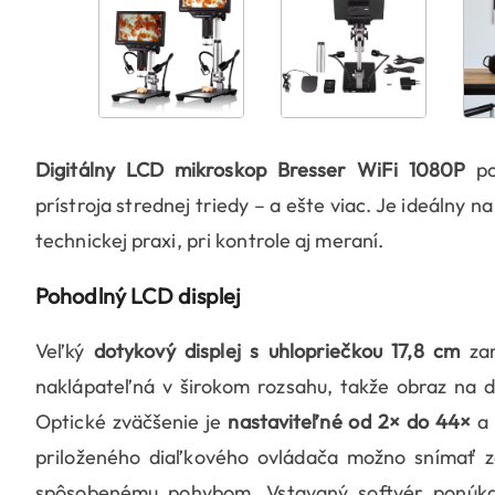
Digitálny LCD mikroskop Bresser WiFi 1080P
po
prístroja strednej triedy – a ešte viac. Je ideálny n
technickej praxi, pri kontrole aj meraní.
Pohodlný LCD displej
Veľký
dotykový displej s uhlopriečkou 17,8 cm
zar
naklápateľná v širokom rozsahu, takže obraz na di
Optické zväčšenie je
nastaviteľné od 2× do 44×
a 
priloženého diaľkového ovládača možno snímať z
spôsobenému pohybom. Vstavaný softvér ponúka 