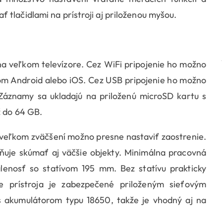
tlačidlami na prístroji aj priloženou myšou.
a veľkom televízore. Cez WiFi pripojenie ho možno
m Android alebo iOS. Cez USB pripojenie ho možno
Záznamy sa ukladajú na priloženú microSD kartu s
ž do 64 GB.
ri veľkom zväčšení možno presne nastaviť zaostrenie.
ňuje skúmať aj väčšie objekty. Minimálna pracovná
enosť so statívom 195 mm. Bez statívu prakticky
e prístroja je zabezpečené priloženým sieťovým
s akumulátorom typu 18650, takže je vhodný aj na