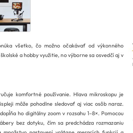
núka všetko, čo možno očakávať od výkonného
a školské a hobby využitie, no výborne sa osvedčí aj v
učuje komfortné používanie. Hlava mikroskopu je
spleji môže pohodlne sledovať aj viac osôb naraz.
dopĺňa ho digitálny zoom v rozsahu 1–8×. Pomocou
ábery bez dotyku, čím sa predchádza rozmazaniu
množstvo nastavení vrátane meracích funkcií a