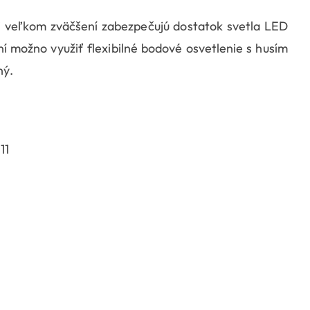
ri veľkom zväčšení zabezpečujú dostatok svetla LED
 možno využiť flexibilné bodové osvetlenie s husím
ný.
11