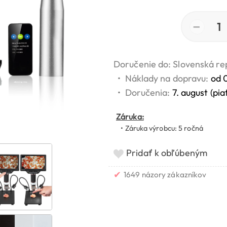
−
1
Doručenie do: Slovenská re
•
Náklady na dopravu:
od 
•
Doručenia:
7. august (pia
Záruka:
• Záruka výrobcu: 5 ročná
Pridať k obľúbeným
✔
1649 názory zákazníkov