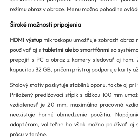
režimu obraz v obraze. Menu možno pohodlne ovládať 
Široké možnosti pripojenia
HDMI výstup
mikroskopu umožňuje zobraziť obraz n
používať aj s
tabletmi alebo smartfónmi
so systémo
prepojiť s PC a obraz z kamery sledovať aj tam. 
kapacitou 32 GB, pričom prístroj podporuje karty a
Stolový statív poskytuje stabilnú oporu, takže aj p
Priložený predlžovací stĺpik s dĺžkou 100 mm umož
vzdialenosť je 20 mm, maximálna pracovná vzdial
neexistuje horné obmedzenie použitia. Napájani
adaptérom, voliteľne ho však možno používať aj 
prácu v teréne.