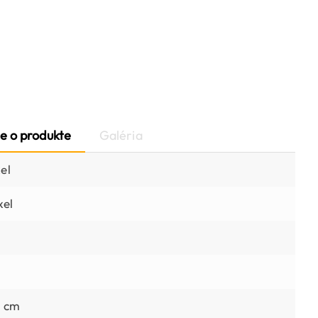
e o produkte
Galéria
el
xel
.1 cm