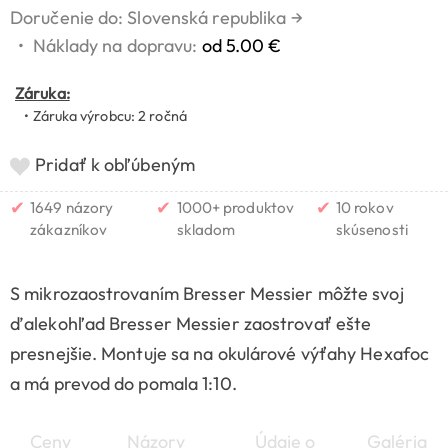
Doručenie do: Slovenská republika
→
•
Náklady na dopravu:
od 5.00 €
Záruka:
• Záruka výrobcu: 2 ročná
Pridať k obľúbeným
✔
✔
✔
1649 názory
1000+ produktov
10 rokov
zákazníkov
skladom
skúsenosti
S mikrozaostrovaním Bresser Messier môžte svoj
ďalekohľad Bresser Messier zaostrovať ešte
presnejšie. Montuje sa na okulárové výťahy Hexafoc
a má prevod do pomala 1:10.
Ceny
Názory
Údaje o
Galéria