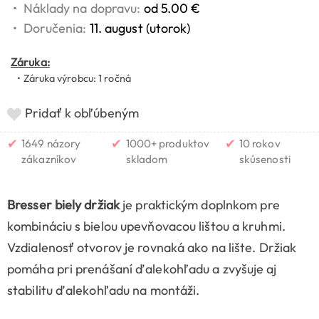
•
Náklady na dopravu:
od 5.00 €
•
Doručenia:
11. august (utorok)
Záruka:
• Záruka výrobcu: 1 ročná
Pridať k obľúbeným
✔
✔
✔
1649 názory
1000+ produktov
10 rokov
zákazníkov
skladom
skúsenosti
Bresser biely držiak
je praktickým doplnkom pre
kombináciu s bielou upevňovacou lištou a kruhmi.
Vzdialenosť otvorov je rovnaká ako na lište. Držiak
pomáha pri prenášaní ďalekohľadu a zvyšuje aj
stabilitu ďalekohľadu na montáži.