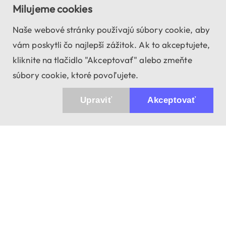
Milujeme cookies
Naše webové stránky používajú súbory cookie, aby
vám poskytli čo najlepší zážitok. Ak to akceptujete,
kliknite na tlačidlo "Akceptovať" alebo zmeňte
súbory cookie, ktoré povoľujete.
Upraviť
Akceptovať
943 01 Štúrovo, Sv. Imricha 33.
T&M Trade sro