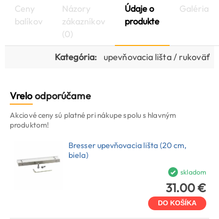
Ceny
Názory
Údaje o
Galéria
balíkov
zákazníkov
produkte
(0)
Kategória:
upevňovacia lišta / rukoväť
Vrelo
odporúčame
Akciové ceny sú platné pri nákupe spolu s hlavným
produktom!
Bresser upevňovacia lišta (20 cm,
biela)
skladom
31.00 €
DO KOŠÍKA