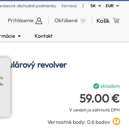
|
eobecné obchodné podmienky
Servisný
Prihlásenie
Obľúbené
Košík
ormácie
Kontakt
▼
okulárový revolver
čo
lo
skladom
59.00 €
V cenách je zahrnutá DPH
Vernostné body: 0.6 bodov