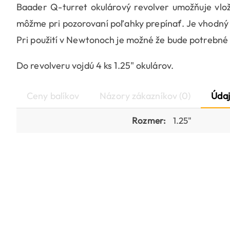
Baader Q-turret okulárový revolver umožňuje vlož
môžme pri pozorovaní poľahky prepínať. Je vhodný 
Pri použití v Newtonoch je možné že bude potrebné 
Do revolveru vojdú 4 ks 1.25" okulárov.
Ceny balíkov
Názory zákazníkov (0)
Údaj
Rozmer:
1.25"