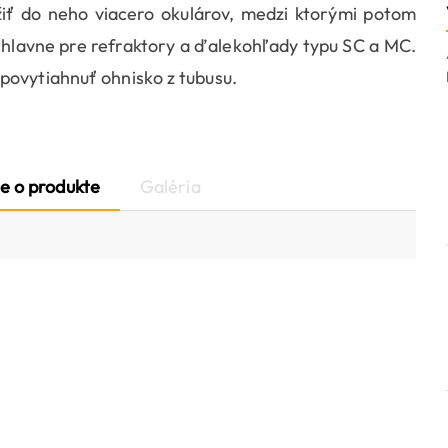
iť do neho viacero okulárov, medzi ktorými potom
hlavne pre refraktory a ďalekohľady typu SC a MC.
povytiahnuť ohnisko z tubusu.
e o produkte
Galéria