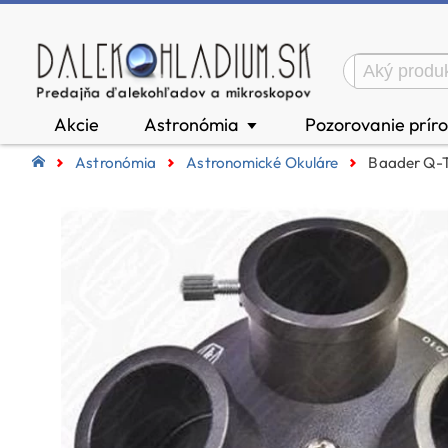
Akcie
Astronómia
Pozorovanie prír
▼
Astronómia
Astronomické Okuláre
Baader Q-T