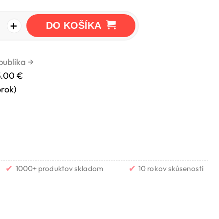
+
DO KOŠÍKA
publika
→
5.00 €
orok)
✔
✔
1000+ produktov skladom
10 rokov skúsenosti