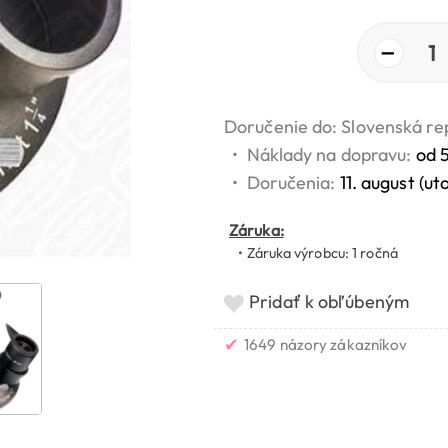
−
1
Doručenie do: Slovenská re
•
Náklady na dopravu:
od 
•
Doručenia:
11. august (ut
Záruka:
• Záruka výrobcu: 1 ročná
Pridať k obľúbeným
✔
1649 názory zákazníkov