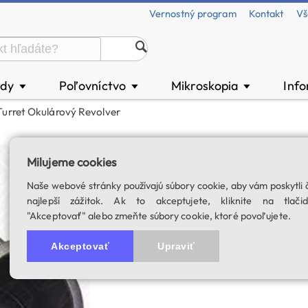
Vernostný program
Kontakt
Vš
ody
Poľovníctvo
Mikroskopia
Inf
▼
▼
▼
urret Okulárový Revolver
Baader Q-Turret 
Milujeme cookies
SKU: 02591
Naše webové stránky používajú súbory cookie, aby vám poskytli 
najlepší zážitok. Ak to akceptujete, kliknite na tlačid
"Akceptovať" alebo zmeňte súbory cookie, ktoré povoľujete.
Akceptovať
Upraviť