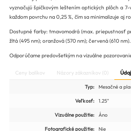
vyznačujú špičkovým leštením optických plôch a 7-v
každom povrchu na 0,25 %, čím sa minimalizuje aj r
Dostupné farby: tmavomodrá (max. priepustnosť pr
žltá (495 nm); oranžová (570 nm); červená (610 nm).
Odporúčame predovšetkým na vizuálne pozorovani
Ceny balíkov
Názory zákazníkov (0)
Údaj
Typ:
Mesačné a plan
Veľkosť:
1.25"
Vizuálne použitie:
Áno
Fotografické použitie:
Nie