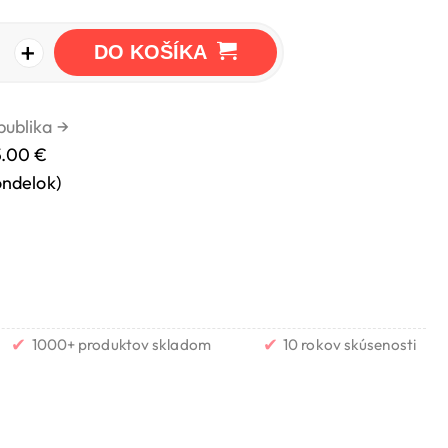
+
DO KOŠÍKA
publika
→
5.00 €
ondelok)
✔
✔
1000+ produktov skladom
10 rokov skúsenosti