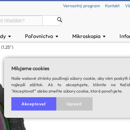
Vernostný program
Kontakt
Vš
ody
Poľovníctvo
Mikroskopia
Inf
▼
▼
▼
(1.25")
Baader farebný fil
Milujeme cookies
SKU: 00062
Naše webové stránky používajú súbory cookie, aby vám poskytli 
najlepší zážitok. Ak to akceptujete, kliknite na tlačid
"Akceptovať" alebo zmeňte súbory cookie, ktoré povoľujete.
Akceptovať
Upraviť