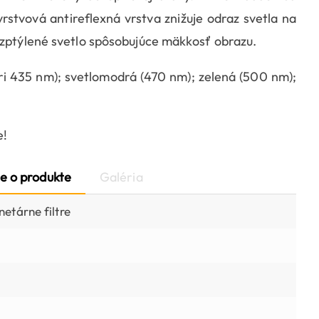
rstvová antireflexná vrstva znižuje odraz svetla na
ozptýlené svetlo spôsobujúce mäkkosť obrazu.
i 435 nm); svetlomodrá (470 nm); zelená (500 nm);
e!
e o produkte
Galéria
etárne filtre