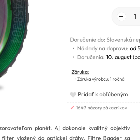
−
1
Doručenie do: Slovenská re
•
Náklady na dopravu:
od 
•
Doručenia:
10. august (p
Záruka:
• Záruka výrobcu: 1 ročná
Pridať k obľúbeným
✔
1649 názory zákazníkov
rovateľom planét. Aj dokonale kvalitný objektív
 filter vložený do optickej dráhy. Filtre Baader sa