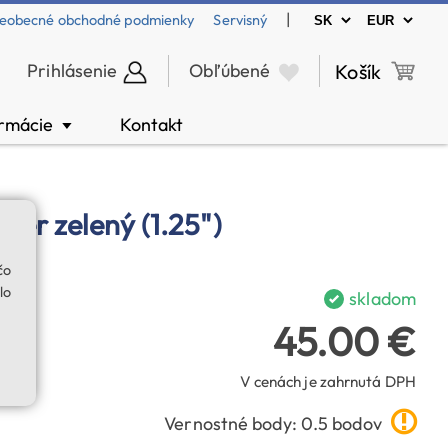
|
eobecné obchodné podmienky
Servisný
Prihlásenie
Obľúbené
Košík
ormácie
Kontakt
▼
ter zelený (1.25")
čo
lo
skladom
45.00 €
V cenách je zahrnutá DPH
Vernostné body: 0.5 bodov